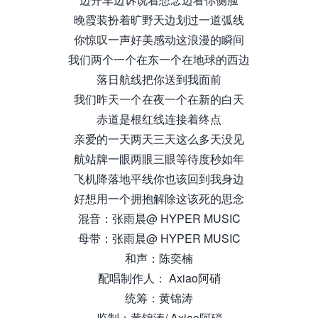
晚霞装扮着旷野天边划过一道弧线
你惊叹一声好美感动这浪漫的瞬间
我们两个一个在东一个在地球的西边
落日航线把你送到我面前
我们昨天一个在夜一个在新的白天
赤道是根红线连接着终点
亲爱的一天两天三天这么多天没见
航站牌一眼两眼三眼等待度秒如年
飞机降落地平线你也该回到我身边
好想用一个拥抱解除这该死的思念
混音：张雨晨@ HYPER MUSIC
母带：张雨晨@ HYPER MUSIC
和声：陈奕楠
配唱制作人： Axiao阿硝
统筹：黄锦涛
监制：黄锦涛/ Axiao阿硝