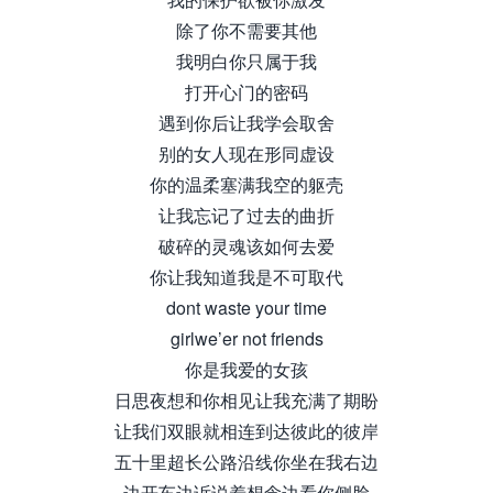
除了你不需要其他
我明白你只属于我
打开心门的密码
遇到你后让我学会取舍
别的女人现在形同虚设
你的温柔塞满我空的躯壳
让我忘记了过去的曲折
破碎的灵魂该如何去爱
你让我知道我是不可取代
dont waste your time
girlwe’er not friends
你是我爱的女孩
日思夜想和你相见让我充满了期盼
让我们双眼就相连到达彼此的彼岸
五十里超长公路沿线你坐在我右边
边开车边诉说着想念边看你侧脸