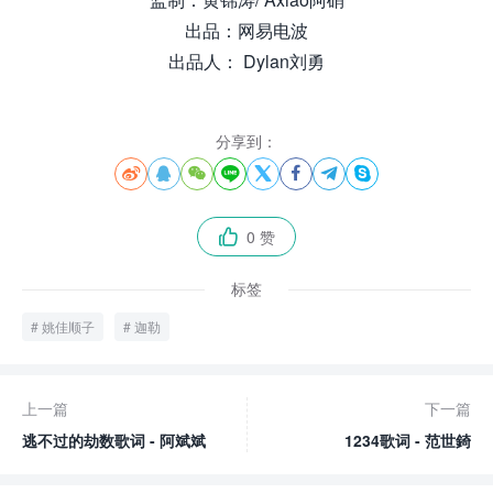
出品：网易电波
出品人： Dylan刘勇
分享到：








0 赞

标签
姚佳顺子
迦勒
上一篇
下一篇
逃不过的劫数歌词 - 阿斌斌
1234歌词 - 范世錡