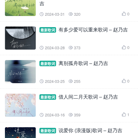
吉
0
2024-03-31
320



有多少爱可以重来歌词 – 赵乃吉
最新歌词
0
2024-03-28
373



离别孤舟歌词 – 赵乃吉
最新歌词
0
2024-03-25
255



借人间二月天歌词 – 赵乃吉
最新歌词
1
2024-03-16
359



说爱你 (浪漫版)歌词 – 赵乃吉
最新歌词