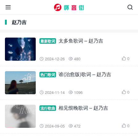


赵乃吉
太多鱼歌词 – 赵乃吉
最新歌词
0
2024-12-26
480



谁(治愈版)歌词 – 赵乃吉
热门歌词
0
2024-11-14
1096



相见恨晚歌词 – 赵乃吉
流行歌曲
0
2024-09-05
472


