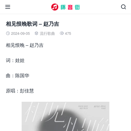


相见恨晚歌词 – 赵乃吉
2024-09-05
流行歌曲
475



相见恨晚 – 赵乃吉
词：娃娃
曲：陈国华
原唱：彭佳慧