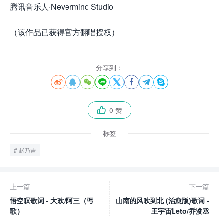
腾讯音乐人·Nevermind Studio
（该作品已获得官方翻唱授权）
分享到：








0 赞

标签
赵乃吉
上一篇
下一篇
悟空叹歌词 - 大欢/阿三（丐
山南的风吹到北 (治愈版)歌词 -
歌）
王宇宙Leto/乔浚丞