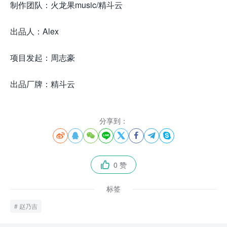
制作团队：火龙果music/精斗云
出品人：Alex
项目发起：周志豪
出品厂牌：精斗云
分享到：








0 赞

标签
赵乃吉