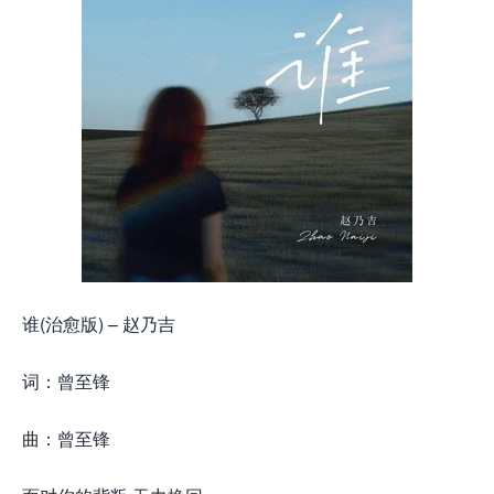
谁(治愈版) – 赵乃吉
词：曾至锋
曲：曾至锋