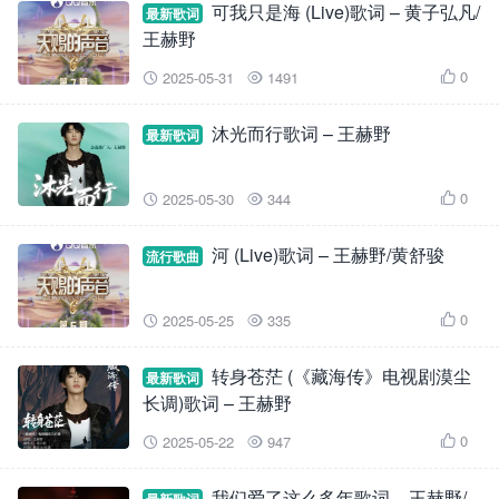
可我只是海 (Live)歌词 – 黄子弘凡/
最新歌词
王赫野
0
2025-05-31
1491



沐光而行歌词 – 王赫野
最新歌词
0
2025-05-30
344



河 (Live)歌词 – 王赫野/黄舒骏
流行歌曲
0
2025-05-25
335



转身苍茫 (《藏海传》电视剧漠尘
最新歌词
长调)歌词 – 王赫野
0
2025-05-22
947



我们爱了这么多年歌词 – 王赫野/