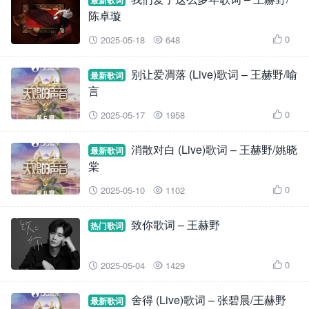
最新歌词
陈卓璇
0
2025-05-18
648



别让爱凋落 (Live)歌词 – 王赫野/喻
最新歌词
言
0
2025-05-17
1958



消散对白 (Live)歌词 – 王赫野/姚晓
最新歌词
棠
0
2025-05-10
1102



致你歌词 – 王赫野
热门歌词
0
2025-05-04
1429



舍得 (Live)歌词 – 张碧晨/王赫野
最新歌词