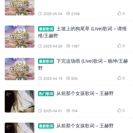
0
2025-05-04
2169



土坡上的狗尾草 (Live)歌词 – 谭维
最新歌词
维/王赫野
0
2025-04-26
1387



下完这场雨 (Live)歌词 – 杨坤/王赫
最新歌词
野
0
2025-04-19
839



从前那个女孩歌词 – 王赫野
热门歌词
0
2025-04-01
704



从前那个女孩歌词 – 王赫野
最新歌词