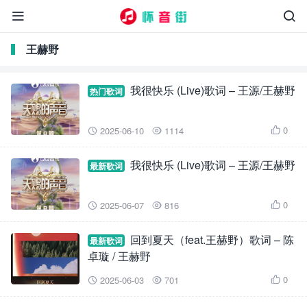


王赫野
我很快乐 (Live)歌词 – 王源/王赫野
热门歌词
0
2025-06-10
1114



我很快乐 (Live)歌词 – 王源/王赫野
最新歌词
0
2025-06-07
816



回到夏天（feat.王赫野）歌词 – 陈
最新歌词
卓璇 / 王赫野
0
2025-06-03
701


