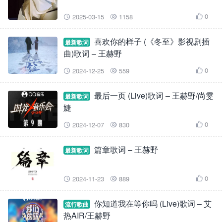
0
2025-03-15
1158



喜欢你的样子 (《冬至》影视剧插
最新歌词
曲)歌词 – 王赫野
0
2024-12-25
559



最后一页 (Live)歌词 – 王赫野/尚雯
最新歌词
婕
0
2024-12-07
830



篇章歌词 – 王赫野
最新歌词
0
2024-11-23
889



你知道我在等你吗 (Live)歌词 – 艾
流行歌曲
热AIR/王赫野