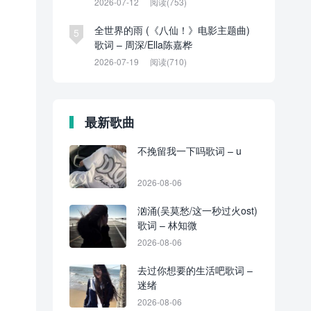
2026-07-12
阅读(753)
全世界的雨 (《八仙！》电影主题曲)
5
歌词 – 周深/Ella陈嘉桦
2026-07-19
阅读(710)
最新歌曲
不挽留我一下吗歌词 – u
2026-08-06
汹涌(吴莫愁/这一秒过火ost)
歌词 – 林知微
2026-08-06
去过你想要的生活吧歌词 –
迷绪
2026-08-06