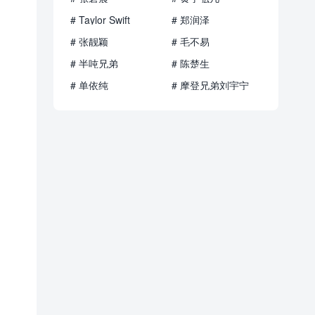
# Taylor Swift
# 郑润泽
# 张靓颖
# 毛不易
# 半吨兄弟
# 陈楚生
# 单依纯
# 摩登兄弟刘宇宁