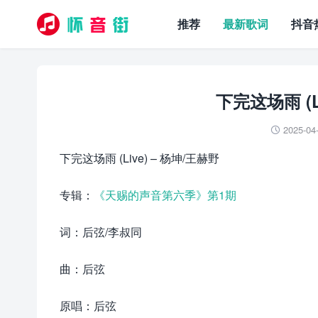
推荐
最新歌词
抖音
下完这场雨 (L
2025-04

下完这场雨 (Live) – 杨坤/王赫野
专辑：
《天赐的声音第六季》第1期
词：后弦/李叔同
曲：后弦
原唱：后弦