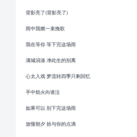
背影亮了(背影亮了)
雨中我燃一束挽歌
我在等你 等下完这场雨
满城涓涤 净此生的别离
心太入戏 梦流转四季只剩回忆
手中焰火向谁泣
如果可以 别下完这场雨
放慢朝夕 拾与你的点滴