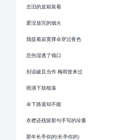
念旧的皮箱装着
爱没放完的烟火
我提着寂寞撑伞穿过夜色
悲伤湿透了领口
别说破且当作 梅雨曾来过
雨滴下鼓槌落
伞下路退却不能
衣襟还残留那句手写的珍重
那年长亭你的(长亭你的)