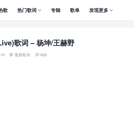
热歌
热门歌词
专辑
歌单
发现更多
ive)歌词 – 杨坤/王赫野
-19
最新歌词
829

