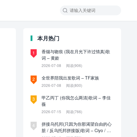

本月热门
香烟与吻痕 (我在月光下许过情真)歌
1
词 – 黄龄
2026-07-08
阅读(906)
全世界陪我出发歌词 – TF家族
2
2026-07-08
阅读(800)
甲乙丙丁 (你我怎么两清)歌词 – 李佳
3
薇
2026-07-15
阅读(766)
拼接乌托邦(只因为你那渴望自由的心
4
脏 / 反乌托邦拼接版)歌词 – Ciyo / 见
过夏天P / 乌托邦P