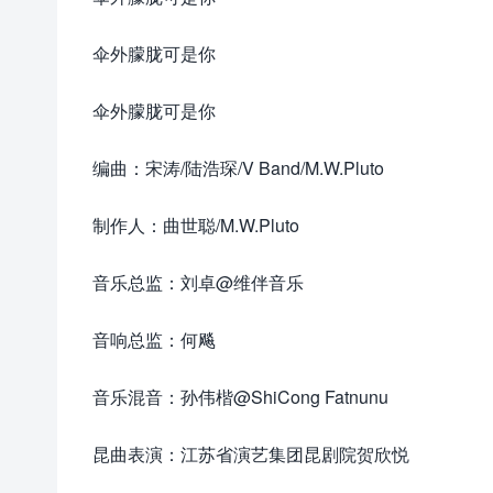
伞外朦胧可是你
伞外朦胧可是你
编曲：宋涛/陆浩琛/V Band/M.W.Pluto
制作人：曲世聪/M.W.Pluto
音乐总监：刘卓@维伴音乐
音响总监：何飚
音乐混音：孙伟楷@ShiCong Fatnunu
昆曲表演：江苏省演艺集团昆剧院贺欣悦