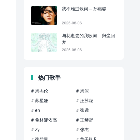
我不难过歌词 – 孙燕姿
2026-08-06
与花逝去的我歌词 – 归尘回
梦
2026-08-06
热门歌手
# 周杰伦
# 周深
# 苏星婕
# 汪苏泷
# en
# 张远
# 希林娜依高
# 王赫野
# Zy
# 张杰
# 张碧晨
# 黄子弘凡