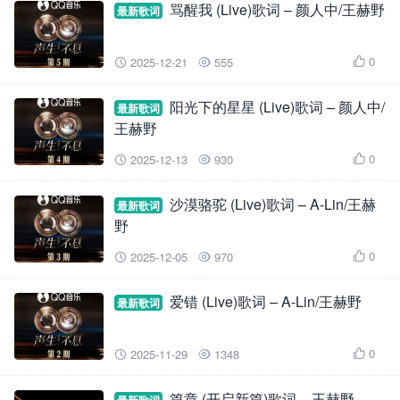
骂醒我 (Live)歌词 – 颜人中/王赫野
最新歌词
0
2025-12-21
555



阳光下的星星 (Live)歌词 – 颜人中/
最新歌词
王赫野
0
2025-12-13
930



沙漠骆驼 (Live)歌词 – A-Lin/王赫
最新歌词
野
0
2025-12-05
970



爱错 (Live)歌词 – A-Lin/王赫野
最新歌词
0
2025-11-29
1348



篇章 (开启新篇)歌词 – 王赫野