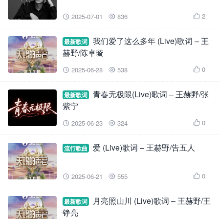
2
2025-07-01
836



我们爱了这么多年 (Live)歌词 – 王
最新歌词
赫野/陈卓璇
0
2025-06-28
538



青春无极限(Live)歌词 – 王赫野/张
最新歌词
紫宁
0
2025-06-23
324



爱 (Live)歌词 – 王赫野/告五人
流行歌曲
0
2025-06-21
555



月亮照山川 (Live)歌词 – 王赫野/王
最新歌词
铮亮