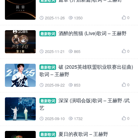
最新歌词
0
2025-11-26
1350



酒醉的熊猫 (Live)歌词 – 王赫野
最新歌词
0
2025-11-21
865



破 (2025英雄联盟职业联赛出征曲)
最新歌词
歌词 – 王赫野
0
2025-09-22
853



深深 (演唱会版)歌词 – 王赫野 /武
最新歌词
艺
0
2025-09-10
1732



夏日的夜歌词 – 王赫野
最新歌词