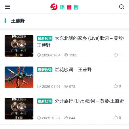


王赫野
大东北我的家乡 (Live)歌词 – 黄龄/
最新歌词
王赫野
1
2026-01-04
1385



烂花歌词 – 王赫野
最新歌词
0
2026-01-01
673



分开旅行 (Live)歌词 – 黄龄/王赫野
最新歌词
0
2025-12-27
644


