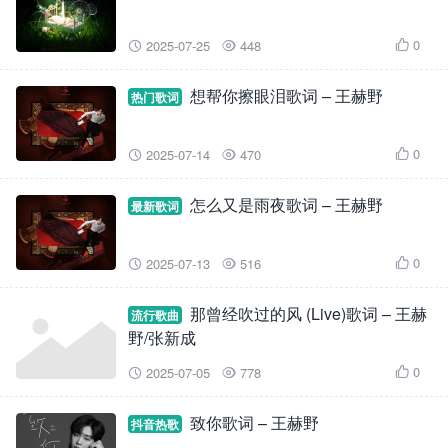
0
2025-07-25
448



想帮你擦眼泪歌词 – 王赫野
热门歌词
0
2025-07-14
470



怎么又是雨夜歌词 – 王赫野
最新歌词
0
2025-07-13
516



那曾经吹过的风 (Live)歌词 – 王赫
流行歌曲
野/张新成
0
2025-07-05
778



致你歌词 – 王赫野
抖音热歌