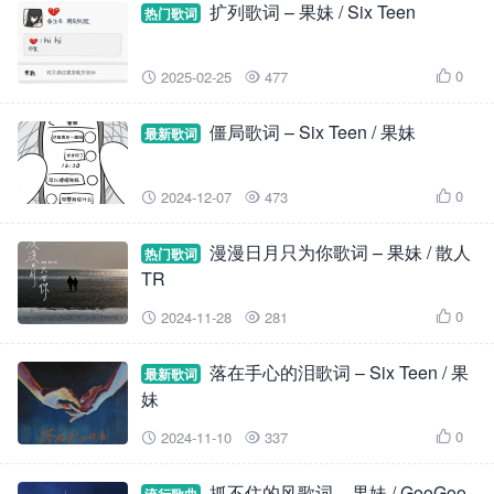
扩列歌词 – 果妹 / Six Teen
热门歌词
0
2025-02-25
477



僵局歌词 – Six Teen / 果妹
最新歌词
0
2024-12-07
473



漫漫日月只为你歌词 – 果妹 / 散人
热门歌词
TR
0
2024-11-28
281



落在手心的泪歌词 – Six Teen / 果
最新歌词
妹
0
2024-11-10
337



抓不住的风歌词 – 果妹 / GooGoo