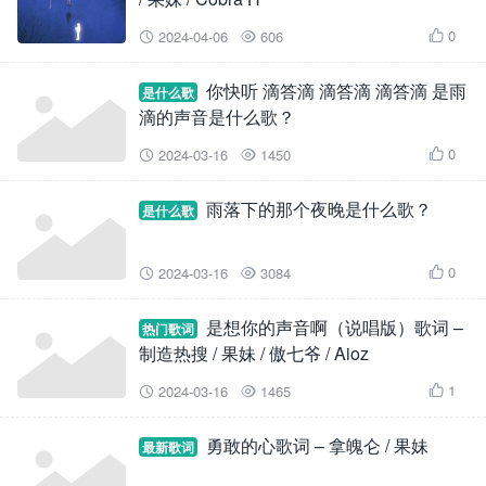
0
2024-04-06
606



你快听 滴答滴 滴答滴 滴答滴 是雨
是什么歌
滴的声音是什么歌？
0
2024-03-16
1450



雨落下的那个夜晚是什么歌？
是什么歌
0
2024-03-16
3084



是想你的声音啊（说唱版）歌词 –
热门歌词
制造热搜 / 果妹 / 傲七爷 / Aioz
1
2024-03-16
1465



勇敢的心歌词 – 拿魄仑 / 果妹
最新歌词