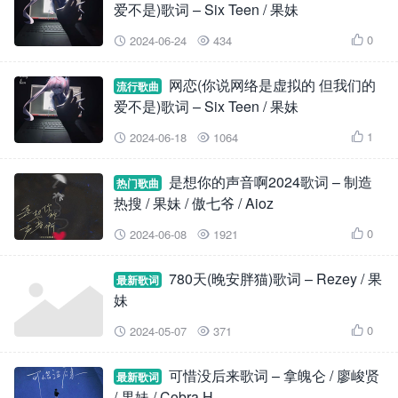
爱不是)歌词 – Six Teen / 果妹
0
2024-06-24
434



网恋(你说网络是虚拟的 但我们的
流行歌曲
爱不是)歌词 – Six Teen / 果妹
1
2024-06-18
1064



是想你的声音啊2024歌词 – 制造
热门歌曲
热搜 / 果妹 / 傲七爷 / Aioz
0
2024-06-08
1921



780天(晚安胖猫)歌词 – Rezey / 果
最新歌词
妹
0
2024-05-07
371



可惜没后来歌词 – 拿魄仑 / 廖峻贤
最新歌词
/ 果妹 / Cobra H