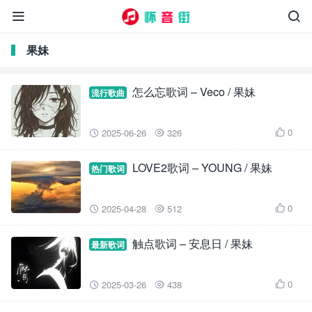


果妹
怎么忘歌词 – Veco / 果妹
流行歌曲
0
2025-06-26
326



LOVE2歌词 – YOUNG / 果妹
热门歌词
0
2025-04-28
512



触点歌词 – 安息日 / 果妹
最新歌词
0
2025-03-26
438


