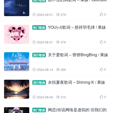
流行歌曲
0
2024-09-01
279



YOU(=I)歌词 – 慈祥羽毛球 / 果妹
热门歌曲
0
2024-08-21
479



关于爱歌词 – 饼饼BingBing / 果妹
流行歌曲
0
2024-08-14
299



永恒夏夜歌词 – Shining K / 果妹
流行歌曲
0
2024-08-09
310



网恋(你说网络是虚拟的 但我们的
热门歌曲