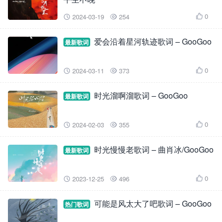
0
2024-03-19
254



爱会沿着星河轨迹歌词 – GooGoo
最新歌词
0
2024-03-11
373



时光溜啊溜歌词 – GooGoo
最新歌词
0
2024-02-03
355



时光慢慢老歌词 – 曲肖冰/GooGoo
最新歌词
0
2023-12-25
496



可能是风太大了吧歌词 – GooGoo
热门歌词