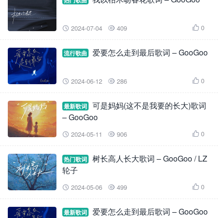
热门歌曲
0
2024-07-04
409



爱要怎么走到最后歌词 – GooGoo
流行歌曲
0
2024-06-12
286



可是妈妈(这不是我要的长大)歌词
最新歌词
– GooGoo
0
2024-05-11
906



树长高人长大歌词 – GooGoo / LZ
热门歌词
轮子
0
2024-05-06
499



爱要怎么走到最后歌词 – GooGoo
最新歌词