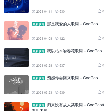
0
2024-04-11
530



那是我爱的人歌词 – GooGoo
最新歌词
0
2024-04-08
422



我以枯木吻春花歌词 – GooGoo
最新歌词
0
2024-03-28
537



预感你会回来歌词 – GooGoo
最新歌词
0
2024-03-23
539



归来没有故人某歌词 – GooGoo&
最新歌词
平生不晚