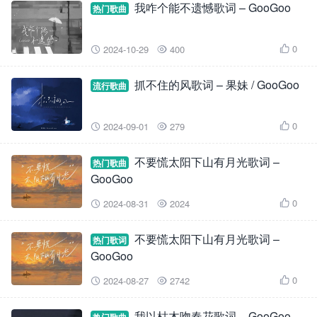
我咋个能不遗憾歌词 – GooGoo
热门歌曲
0
2024-10-29
400



抓不住的风歌词 – 果妹 / GooGoo
流行歌曲
0
2024-09-01
279



不要慌太阳下山有月光歌词 –
热门歌曲
GooGoo
0
2024-08-31
2024



不要慌太阳下山有月光歌词 –
热门歌词
GooGoo
0
2024-08-27
2742



我以枯木吻春花歌词 – GooGoo