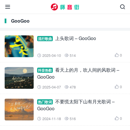


GooGoo
上头歌词 – GooGoo
流行歌曲
0
2025-04-10
514



看天上的月，吹人间的风歌词 –
抖音热歌
GooGoo
0
2025-04-07
478



不要慌太阳下山有月光歌词 –
热门歌词
GooGoo
0
2024-11-18
516


