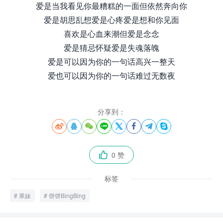
爱是当我看见你最糟糕的一面但依然奔向你
爱是胡思乱想爱是心疼爱是想和你见面
喜欢是心血来潮但爱是念念
爱是猜忌怀疑爱是失魂落魄
爱是可以因为你的一句话高兴一整天
爱也可以因为你的一句话难过无数夜
分享到：








0 赞

标签
果妹
饼饼BingBing