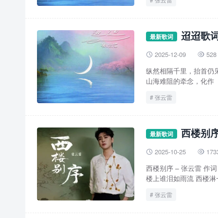
迢迢歌词
最新歌词
2025-12-09
528


纵然相隔千里，抬首仍
山海难阻的牵念，化作「
张云雷
西楼别序
最新歌词
2025-10-25
173


西楼别序 – 张云雷 作
楼上谁泪如雨流 西楼淋一
张云雷