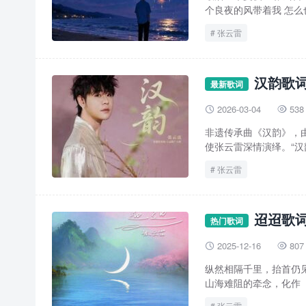
个良夜的风带着我 怎么也
张云雷
汉韵歌词
最新歌词
2026-03-04
538


非遗传承曲《汉韵》，
使张云雷深情演绎。“汉
张云雷
迢迢歌词
热门歌词
2025-12-16
807


纵然相隔千里，抬首仍
山海难阻的牵念，化作「
张云雷