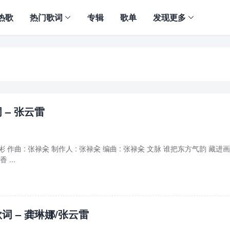
热歌
热门歌词
专辑
歌单
发现更多
 – 张云雷
潇彬 作曲 : 张禄籴 制作人 : 张禄籴 编曲 : 张禄籴 文脉 谁把东方气韵 藏进
...
词 – 龚琳娜/张云雷