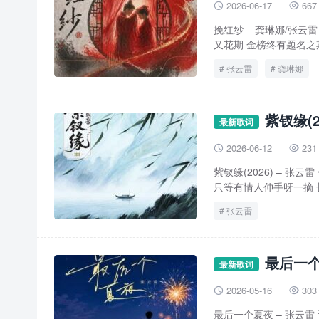
2026-06-17
667


挽红纱 – 龚琳娜/张云雷 
又花期 金榜终有题名之期 
张云雷
龚琳娜
紫钗缘(2
最新歌词
2026-06-12
231


紫钗缘(2026) – 张云
只等有情人伸手呀一摘 长.
张云雷
最后一个
最新歌词
2026-05-16
303


最后一个夏夜 – 张云