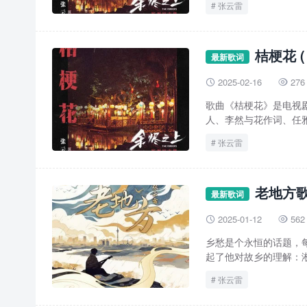
张云雷
桔梗花 
最新歌词
2025-02-16
276


歌曲《桔梗花》是电视剧
人、李然与花作词、任雅静
张云雷
老地方歌
最新歌词
2025-01-12
562


乡愁是个永恒的话题，
起了他对故乡的理解：淅
张云雷