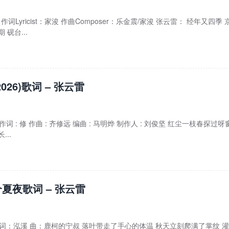
作词Lyricist：家浚 作曲Composer：乐金震/家浚 张云雷： 经年又四季 
砚台...
026)歌词 – 张云雷
雷 作词 : 修 作曲 : 齐修远 编曲 : 马明烨 制作人 : 刘俊坚 红尘一枝春探过呀
..
夏夜歌词 – 张云雷
雷 词：泓溪 曲：鹿柯的宁叔 落叶带走了手心的体温 秋天立刻爬满了掌纹 