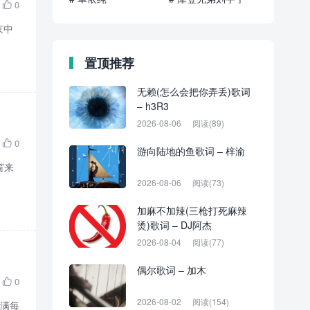
0

京中
置顶推荐
无赖(怎么会把你弄丢)歌词
– h3R3
2026-08-06
阅读(89)
0

游向陆地的鱼歌词 – 梓渝
窗来
2026-08-06
阅读(73)
加麻不加辣(三枪打死麻辣
烫)歌词 – DJ阿杰
2026-08-04
阅读(77)
偶尔歌词 – 加木
0

2026-08-02
阅读(154)
灌满每