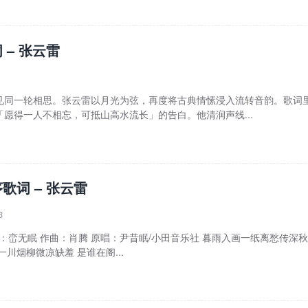
 – 张云雷
见同一轮相思。张云雷以月光为弦，再度将古典情愫浸入流转音韵。歌词
愿得一人不相忘，可抵山高水流长」的告白。他清润声线...
歌词 – 张云雷
3
词：峦无眠 作曲：肖腾 原唱：尹昔眠/小田音乐社 暮雨入画一纸离愁传深秋
川烟柳微凉缺羞 是谁在阁...