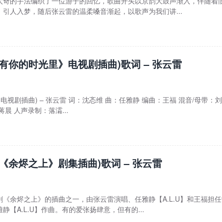
太奇的手法编织了一位游子的回忆，歌曲开头以京韵大鼓声渐入，伴随着
引人入梦，随后张云雷的温柔嗓音渐起，以歌声为我们讲...
《有你的时光里》电视剧插曲)歌词 – 张云雷
电视剧插曲) – 张云雷 词：沈忞维 曲：任雅静 编曲：王福 混音/母带：
晨 人声录制：落灀...
(《余烬之上》剧集插曲)歌词 – 张云雷
《余烬之上》的插曲之一，由张云雷演唱、任雅静【A.L.U】和王福担
【A.L.U】作曲。有的爱张扬肆意，但有的...