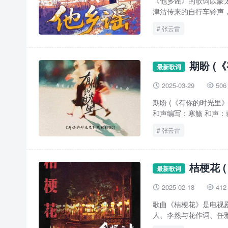
《他乡谣》的歌词以蒙
津沽传来的自行车铃声，
张云雷
期盼 (
最新歌词
2025-03-29
506


期盼 (《有你的时光里》
和声编写：寒觞 和声：蒋
张云雷
桔梗花 
最新歌词
2025-02-18
412


歌曲《桔梗花》是电视剧
人、李然与花作词、任雅静