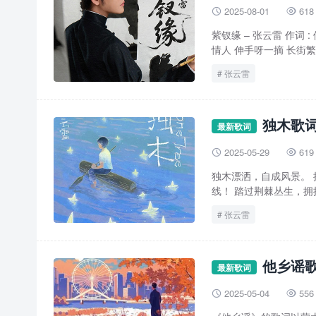
2025-08-01
618


紫钗缘 – 张云雷 作词 :
情人 伸手呀一摘 长街繁华
张云雷
独木歌词
最新歌词
2025-05-29
619


独木漂洒，自成风景。 
线！ 踏过荆棘丛生，拥
张云雷
他乡谣歌
最新歌词
2025-05-04
556

