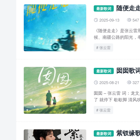
随便走走
最新歌词
2025-09-13
547


《随便走走》是张云雷
候、南疆公路的阳光，串
张云雷
囡囡歌词
最新歌词
2025-08-21
327


囡囡 – 张云雷 词：龙
了 就停下 歇歇脚 清风吹
张云雷
紫钗缘歌
最新歌词