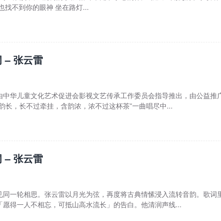
找不到你的眼神 坐在路灯...
 – 张云雷
由中华儿童文化艺术促进会影视文艺传承工作委员会指导推出，由公益推
韵长，长不过牵挂，含韵浓，浓不过这杯茶”一曲唱尽中...
 – 张云雷
见同一轮相思。张云雷以月光为弦，再度将古典情愫浸入流转音韵。歌词
愿得一人不相忘，可抵山高水流长」的告白。他清润声线...