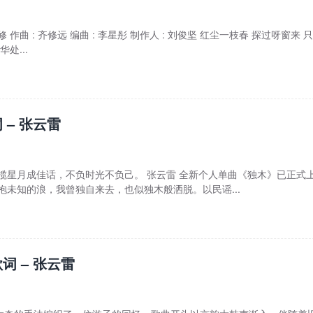
 修 作曲 : 齐修远 编曲 : 李星彤 制作人 : 刘俊坚 红尘一枝春 探过呀窗来 
处...
 – 张云雷
揽星月成佳话，不负时光不负己。 张云雷 全新个人单曲《独木》已正式
抱未知的浪，我曾独自来去，也似独木般洒脱。以民谣...
词 – 张云雷