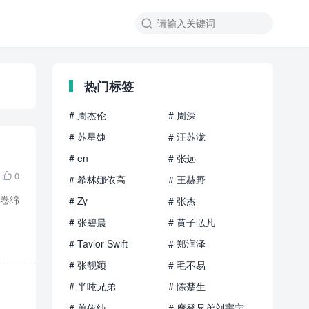

热门标签
# 周杰伦
# 周深
# 苏星婕
# 汪苏泷
# en
# 张远
0

# 希林娜依高
# 王赫野
画卷绵
# Zy
# 张杰
# 张碧晨
# 黄子弘凡
# Taylor Swift
# 郑润泽
# 张靓颖
# 毛不易
# 半吨兄弟
# 陈楚生
# 单依纯
# 摩登兄弟刘宇宁