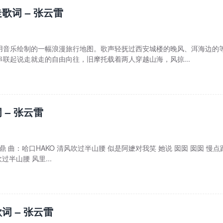
歌词 – 张云雷
用音乐绘制的一幅浪漫旅行地图。歌声轻抚过西安城楼的晚风、洱海边的
联起说走就走的自由向往，旧摩托载着两人穿越山海，风掠...
 – 张云雷
文鼎 曲：哈口HAKO 清风吹过半山腰 似是阿嬷对我笑 她说 囡囡 囡囡 慢点
过半山腰 风里...
词 – 张云雷