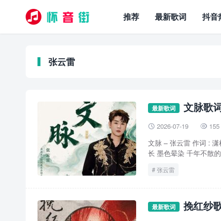
推荐
最新歌词
抖音
张云雷
文脉歌词
最新歌词
2026-07-19
155


文脉 – 张云雷 作词 : 
长 墨色晕染 千年不散的香 
张云雷
挽红纱歌
最新歌词