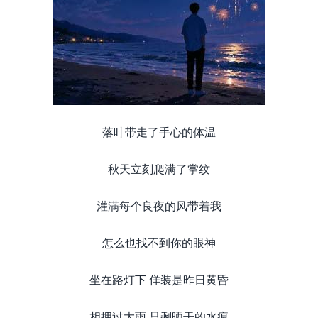
落叶带走了手心的体温
秋天立刻爬满了掌纹
灌满每个良夜的风带着我
怎么也找不到你的眼神
坐在路灯下 佯装是昨日黄昏
相拥过大雨 只剩晒干的水痕