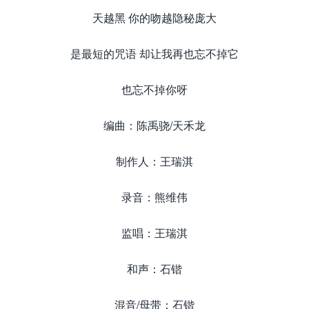
天越黑 你的吻越隐秘庞大
是最短的咒语 却让我再也忘不掉它
也忘不掉你呀
编曲：陈禹骁/天禾龙
制作人：王瑞淇
录音：熊维伟
监唱：王瑞淇
和声：石锴
混音/母带：石锴