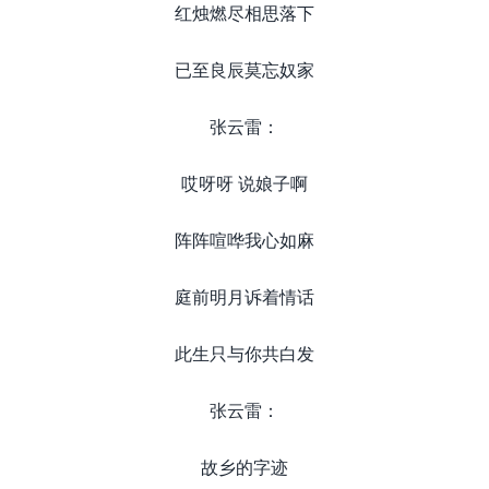
红烛燃尽相思落下
已至良辰莫忘奴家
张云雷：
哎呀呀 说娘子啊
阵阵喧哗我心如麻
庭前明月诉着情话
此生只与你共白发
张云雷：
故乡的字迹