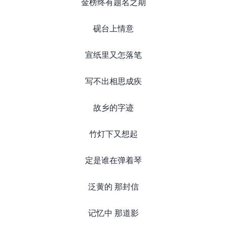
金榜终有题名之期
砚台上情意
宣纸里又怎落笔
写不出相思成疾
故乡的字迹
竹灯下又想起
定是谁在弹着琴
泛黄的 那封信
记忆中 那道影