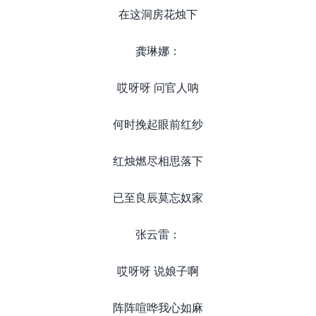
在这洞房花烛下
龚琳娜：
哎呀呀 问官人呐
何时挽起眼前红纱
红烛燃尽相思落下
已至良辰莫忘奴家
张云雷：
哎呀呀 说娘子啊
阵阵喧哗我心如麻