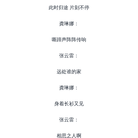
此时归途 片刻不停
龚琳娜：
嘶蹄声阵阵传响
张云雷：
远处谁的家
龚琳娜：
身着长衫又见
张云雷：
相思之人啊