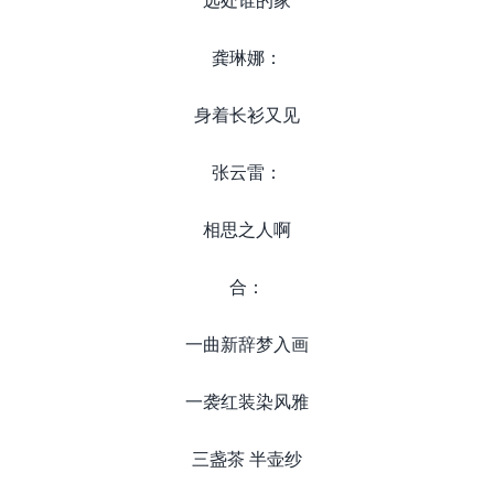
龚琳娜：
身着长衫又见
张云雷：
相思之人啊
合：
一曲新辞梦入画
一袭红装染风雅
三盏茶 半壶纱