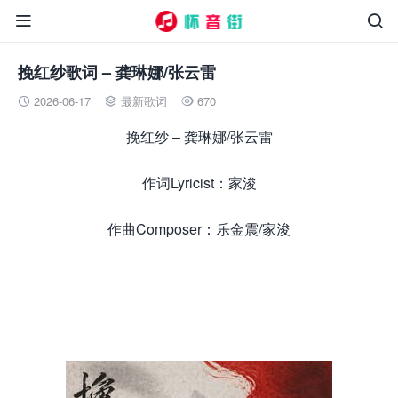


挽红纱歌词 – 龚琳娜/张云雷
2026-06-17
最新歌词
670



挽红纱 – 龚琳娜/张云雷
作词Lyricist：家浚
作曲Composer：乐金震/家浚