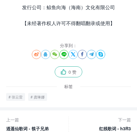
发行公司：鲸鱼向海（海南）文化有限公司
【未经著作权人许可不得翻唱翻录或使用】
分享到：








0 赞

标签
张云雷
龚琳娜
上一篇
下一篇
逍遥仙歌词 - 筷子兄弟
红线歌词 - h3R3