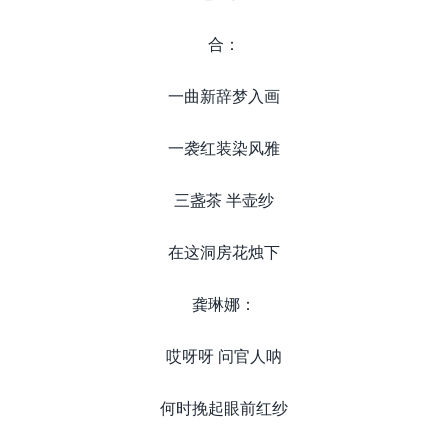
合：
一曲新辞梦入画
一袭红装染风雅
三盏茶 半壶纱
在这洞房花烛下
龚琳娜：
哎呀呀 问官人呐
何时挽起眼前红纱