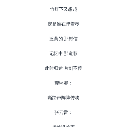
竹灯下又想起
定是谁在弹着琴
泛黄的 那封信
记忆中 那道影
此时归途 片刻不停
龚琳娜：
嘶蹄声阵阵传响
张云雷：
远处谁的家