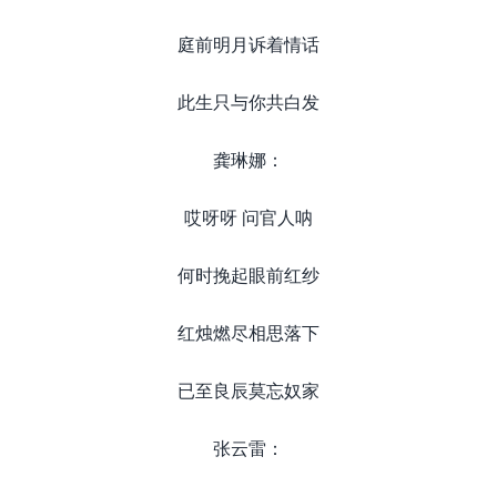
庭前明月诉着情话
此生只与你共白发
龚琳娜：
哎呀呀 问官人呐
何时挽起眼前红纱
红烛燃尽相思落下
已至良辰莫忘奴家
张云雷：