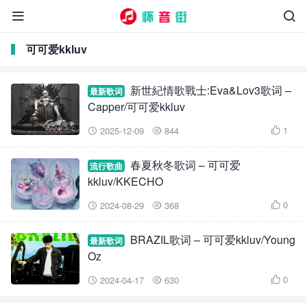


可可爱kkluv
新世紀情歌戰士:Eva&Lov3歌词 –
最新歌词
Capper/可可爱kkluv
1
2025-12-09
844



春夏秋冬歌词 – 可可爱
流行歌曲
kkluv/KKECHO
0
2024-08-29
368



BRAZIL歌词 – 可可爱kkluv/Young
最新歌词
Oz
0
2024-04-17
630


