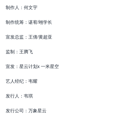
制作人：何文宇
制作统筹：谌宥/翊学长
宣发总监：王倩/黄超亚
监制：王腾飞
宣发：星云计划x 一米星空
艺人经纪：韦耀
发行人：韦琪
发行公司：万象星云