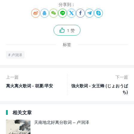
分享到：








1 赞

标签
卢润泽
上一篇
下一篇
离火离火歌词 - 胡夏/早安
強火歌词 - 女王蜂 (じょおうば
ち)
相关文章
天南地北好离分歌词 – 卢润泽