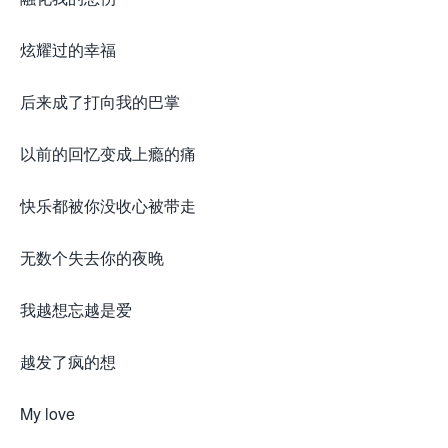
炫耀过的幸福
后来成了打向我的巴掌
以前的回忆变成上瘾的痛
快乐都被你没收心被带走
无数个失去你的夜晚
我越想忘越是爱
越发了疯的想
My love