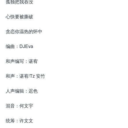
孤独把我吞没
心快要被撕破
贪恋你温热的怀中
编曲：DJEva
和声编写：谌宥
和声：谌宥/Tz 安竹
人声编辑：迟色
混音：何文宇
统筹：许文文