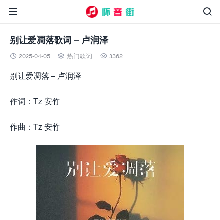


别让爱凋落歌词 – 卢润泽
2025-04-05
热门歌词
3362



别让爱凋落 – 卢润泽
作词：Tz 安竹
作曲：Tz 安竹