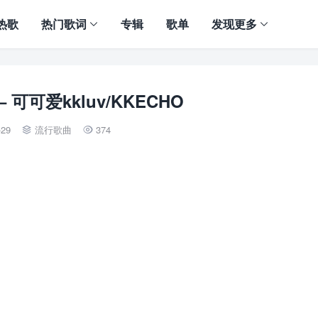
热歌
热门歌词
专辑
歌单
发现更多
 可可爱kkluv/KKECHO
-29
流行歌曲
374

