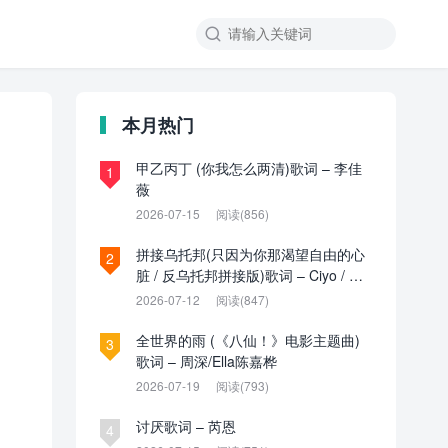

本月热门
甲乙丙丁 (你我怎么两清)歌词 – 李佳
1
薇
2026-07-15
阅读(856)
拼接乌托邦(只因为你那渴望自由的心
2
脏 / 反乌托邦拼接版)歌词 – Ciyo / 见
过夏天P / 乌托邦P
2026-07-12
阅读(847)
全世界的雨 (《八仙！》电影主题曲)
3
歌词 – 周深/Ella陈嘉桦
2026-07-19
阅读(793)
讨厌歌词 – 芮恩
4