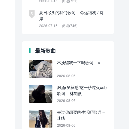
2026-07-15
阅读(751)
夏日尽头的我们歌词 – 命运结构 / 诗
5
岸
2026-07-15
阅读(746)
最新歌曲
不挽留我一下吗歌词 – u
2026-08-06
汹涌(吴莫愁/这一秒过火ost)
歌词 – 林知微
2026-08-06
去过你想要的生活吧歌词 –
迷绪
2026-08-06