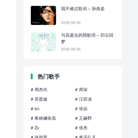
我不难过歌词 – 孙燕姿
2026-08-06
与花逝去的我歌词 – 归尘回
梦
2026-08-06
热门歌手
# 周杰伦
# 周深
# 苏星婕
# 汪苏泷
# en
# 张远
# 希林娜依高
# 王赫野
# Zy
# 张杰
# 张碧晨
# 黄子弘凡