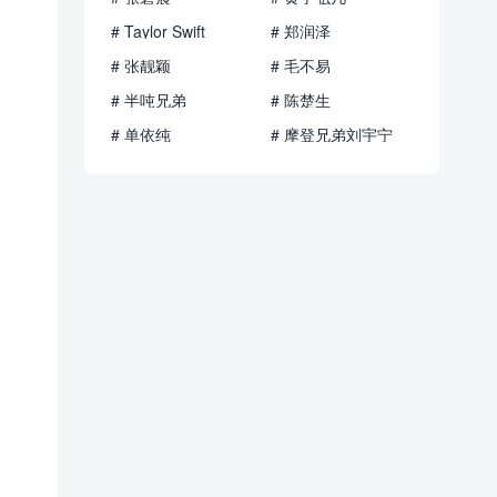
# Taylor Swift
# 郑润泽
# 张靓颖
# 毛不易
# 半吨兄弟
# 陈楚生
# 单依纯
# 摩登兄弟刘宇宁