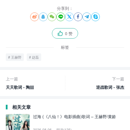
分享到：








0 赞

标签
王赫野
赵磊
上一篇
下一篇
天天歌词 - 陶喆
逆战歌词 - 张杰
相关文章
过海 (《八仙！》电影插曲)歌词 – 王赫野/黄龄
2026-08-06
阅读(125)