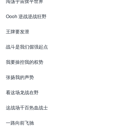
闯荡宇宙摆平世界
Oooh 逆战逆战狂野
王牌要发泄
战斗是我们倔强起点
我要操控我的权势
张扬我的声势
看这场龙战在野
这战场千百热血战士
一路向前飞驰