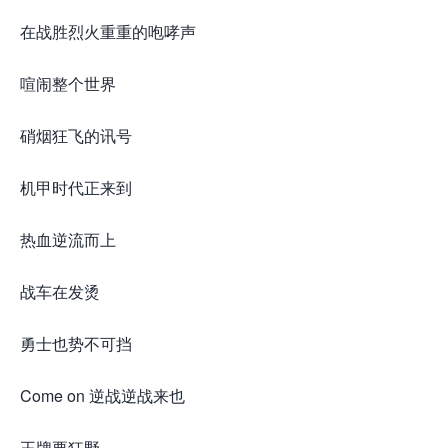
在战胜烈火重重的咆哮声
喧闹整个世界
硝烟狂飞的讯号
机甲时代正来到
热血逆流而上
战车在发烫
勇士也势不可挡
Come on 逆战逆战来也
王牌要狂野