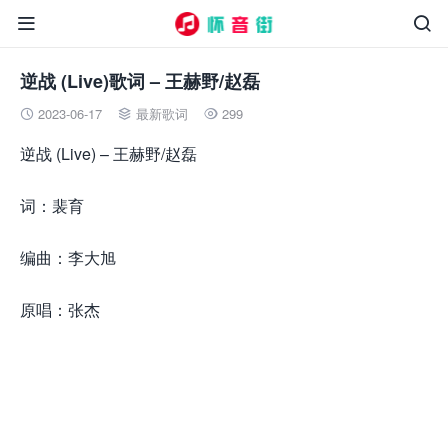


逆战 (Live)歌词 – 王赫野/赵磊
2023-06-17
最新歌词
299



逆战 (Live) – 王赫野/赵磊
词：裴育
编曲：李大旭
原唱：张杰