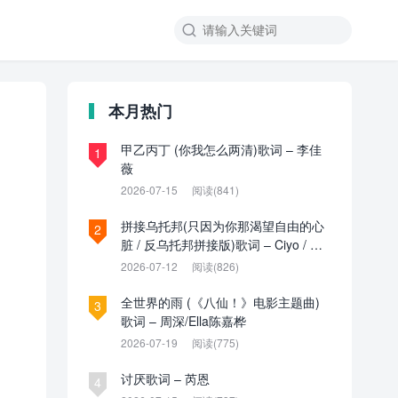

本月热门
甲乙丙丁 (你我怎么两清)歌词 – 李佳
1
薇
2026-07-15
阅读(841)
拼接乌托邦(只因为你那渴望自由的心
2
脏 / 反乌托邦拼接版)歌词 – Ciyo / 见
过夏天P / 乌托邦P
2026-07-12
阅读(826)
全世界的雨 (《八仙！》电影主题曲)
3
歌词 – 周深/Ella陈嘉桦
2026-07-19
阅读(775)
讨厌歌词 – 芮恩
4