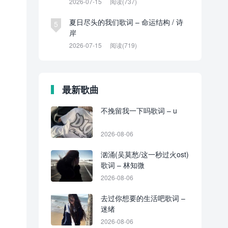
2026-07-15
阅读(737)
夏日尽头的我们歌词 – 命运结构 / 诗
5
岸
2026-07-15
阅读(719)
最新歌曲
不挽留我一下吗歌词 – u
2026-08-06
汹涌(吴莫愁/这一秒过火ost)
歌词 – 林知微
2026-08-06
去过你想要的生活吧歌词 –
迷绪
2026-08-06