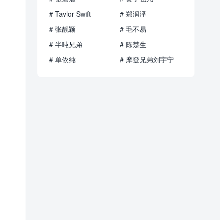
# Taylor Swift
# 郑润泽
# 张靓颖
# 毛不易
# 半吨兄弟
# 陈楚生
# 单依纯
# 摩登兄弟刘宇宁