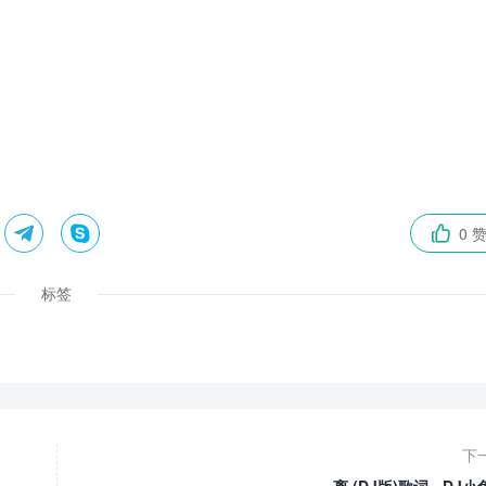


0 

标签
下