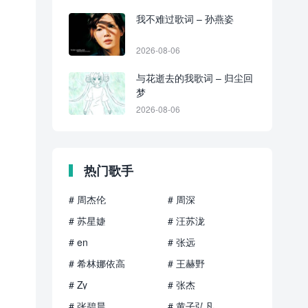
我不难过歌词 – 孙燕姿
2026-08-06
与花逝去的我歌词 – 归尘回
梦
2026-08-06
热门歌手
# 周杰伦
# 周深
# 苏星婕
# 汪苏泷
# en
# 张远
# 希林娜依高
# 王赫野
# Zy
# 张杰
# 张碧晨
# 黄子弘凡