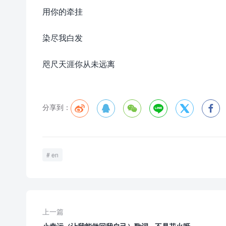
用你的牵挂
染尽我白发
咫尺天涯你从未远离
分享到：






en
上一篇