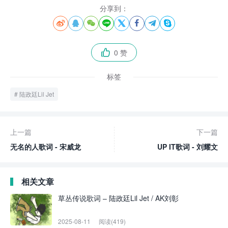
分享到：








0 赞

标签
陆政廷Lil Jet
上一篇
下一篇
无名的人歌词 - 宋威龙
UP IT歌词 - 刘耀文
相关文章
草丛传说歌词 – 陆政廷Lil Jet / AK刘彰
2025-08-11
阅读(419)