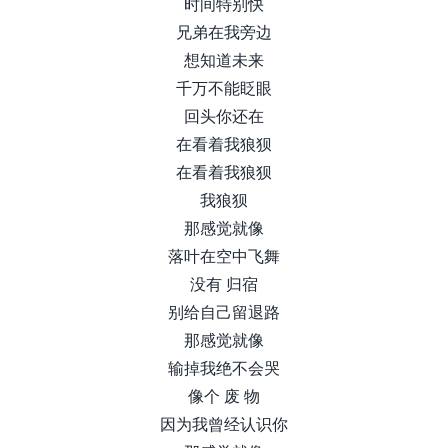
时间特别快
兄弟在我旁边
想知道未来
千万不能眨眼
回头你还在
在看着我狼狈
在看着我狼狈
我狼狈
那感觉就像
落叶在空中飞舞
没有 归宿
别给自己留退路
那感觉就像
输掉我绝不会哭
像个 废 物
因为我曾经认识你