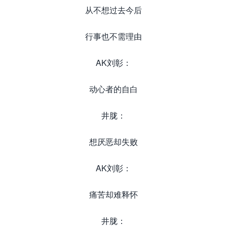
从不想过去今后
行事也不需理由
AK刘彰：
动心者的自白
井胧：
想厌恶却失败
AK刘彰：
痛苦却难释怀
井胧：