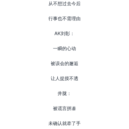
从不想过去今后
行事也不需理由
AK刘彰：
一瞬的心动
被误会的邂逅
让人捉摸不透
井胧：
被谎言拼凑
未确认就牵了手