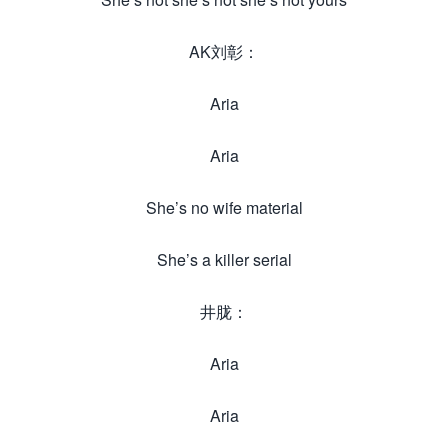
AK刘彰：
Aria
Aria
She’s no wife material
She’s a killer serial
井胧：
Aria
Aria