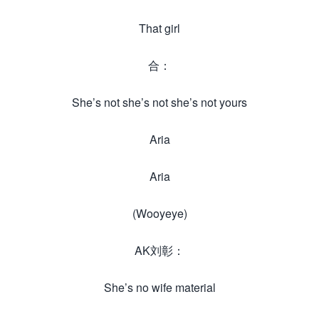
That girl
合：
She’s not she’s not she’s not yours
Aria
Aria
(Wooyeye)
AK刘彰：
She’s no wife material