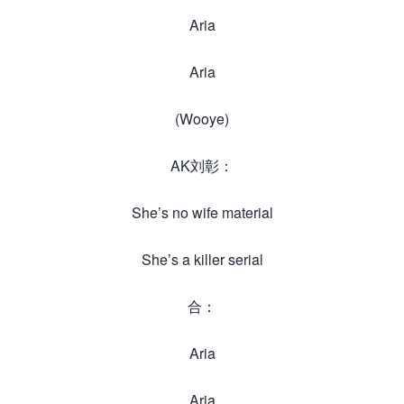
Aria
Aria
(Wooye)
AK刘彰：
She’s no wife material
She’s a killer serial
合：
Aria
Aria