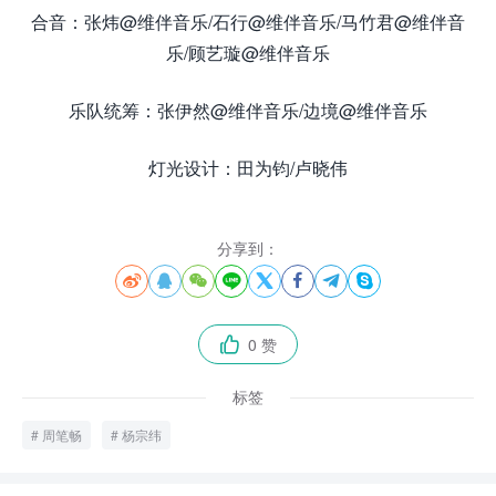
合音：张炜@维伴音乐/石行@维伴音乐/马竹君@维伴音
乐/顾艺璇@维伴音乐
乐队统筹：张伊然@维伴音乐/边境@维伴音乐
灯光设计：田为钧/卢晓伟
分享到：








0 赞

标签
周笔畅
杨宗纬