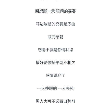
回想那一天 喧闹的喜宴
耳边响起的究竟是序曲
或完结篇
感情不就是你情我愿
最好爱恨扯平两不相欠
感情说穿了
一人挣脱的 一人去捡
男人大可不必百口莫辩