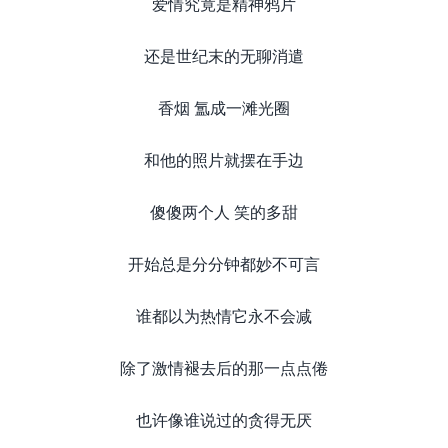
爱情究竟是精神鸦片
还是世纪末的无聊消遣
香烟 氲成一滩光圈
和他的照片就摆在手边
傻傻两个人 笑的多甜
开始总是分分钟都妙不可言
谁都以为热情它永不会减
除了激情褪去后的那一点点倦
也许像谁说过的贪得无厌