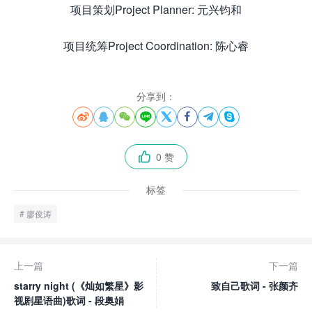
项目策划Project Planner: 元兴钧和
项目统筹Project Coordination: 陈心睿
分享到：








0 赞

标签
廖俊涛
上一篇
下一篇
starry night (《灿如繁星》影
致自己歌词 - 张颜齐
视剧星语曲)歌词 - 段奥娟