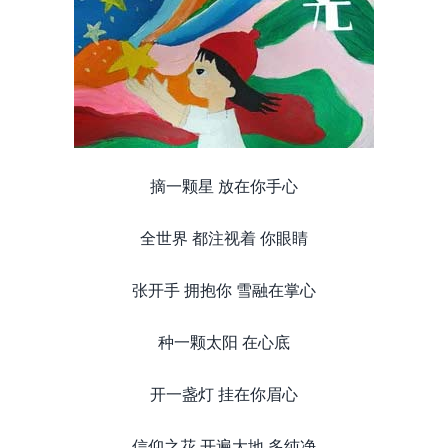
摘一颗星 放在你手心
全世界 都注视着 你眼睛
张开手 拥抱你 雪融在掌心
种一颗太阳 在心底
开一盏灯 挂在你眉心
信仰之花 开遍大地 多纯净