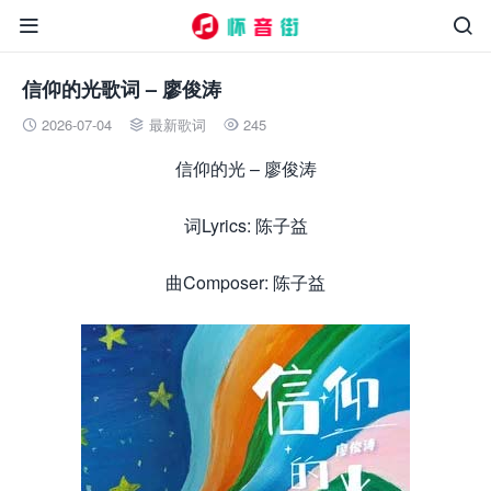


信仰的光歌词 – 廖俊涛
2026-07-04
最新歌词
245



信仰的光 – 廖俊涛
词Lyrics: 陈子益
曲Composer: 陈子益