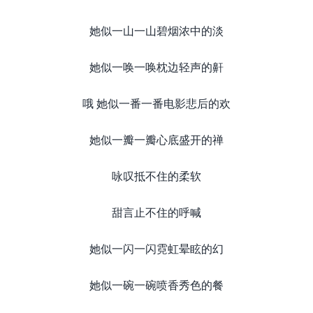
她似一山一山碧烟浓中的淡
她似一唤一唤枕边轻声的鼾
哦 她似一番一番电影悲后的欢
她似一瓣一瓣心底盛开的禅
咏叹抵不住的柔软
甜言止不住的呼喊
她似一闪一闪霓虹晕眩的幻
她似一碗一碗喷香秀色的餐