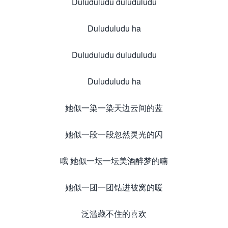
Duluduludu duluduludu
Duluduludu ha
Duluduludu duluduludu
Duluduludu ha
她似一染一染天边云间的蓝
她似一段一段忽然灵光的闪
哦 她似一坛一坛美酒醉梦的喃
她似一团一团钻进被窝的暖
泛滥藏不住的喜欢