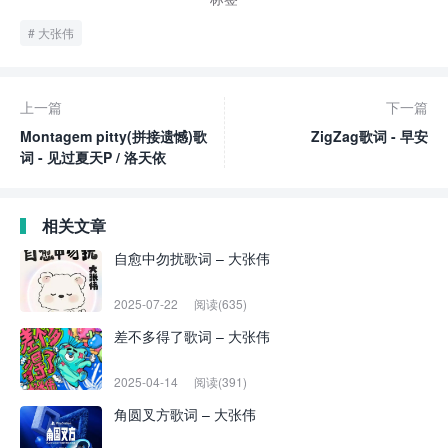
大张伟
上一篇
下一篇
Montagem pitty(拼接遗憾)歌
ZigZag歌词 - 早安
词 - 见过夏天P / 洛天依
相关文章
自愈中勿扰歌词 – 大张伟
2025-07-22
阅读(635)
差不多得了歌词 – 大张伟
2025-04-14
阅读(391)
角圆叉方歌词 – 大张伟