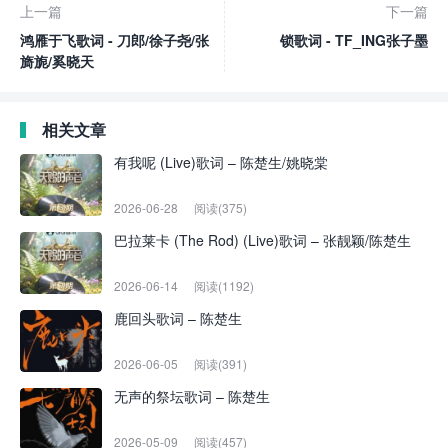
上一篇
下一篇
鸿雁于飞歌词 - 刀郎/徐子尧/张
锁歌词 - TF_ING张子墨
旖旎/奚晓天
相关文章
有我呢 (Live)歌词 – 陈楚生/姚晓棠
2026-06-28
阅读(375)
巴拉莱卡 (The Rod) (Live)歌词 – 张靓颖/陈楚生
2026-06-14
阅读(1192)
鹿回头歌词 – 陈楚生
2026-06-05
阅读(391)
无声的祭坛歌词 – 陈楚生
2026-05-09
阅读(457)