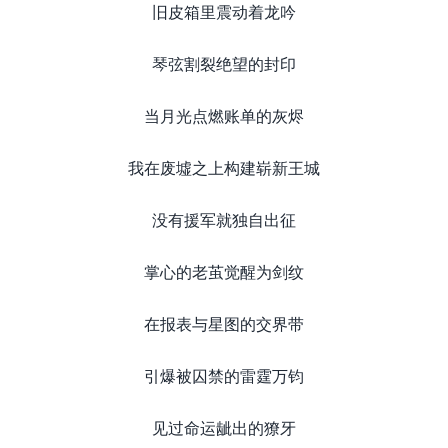
旧皮箱里震动着龙吟
琴弦割裂绝望的封印
当月光点燃账单的灰烬
我在废墟之上构建崭新王城
没有援军就独自出征
掌心的老茧觉醒为剑纹
在报表与星图的交界带
引爆被囚禁的雷霆万钧
见过命运龇出的獠牙