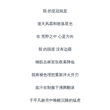
我 的皇冠就是
漫天风霜和散落星光
在 荒野之中 心是方向
我 的国度 没有边疆
钢筋丛林宣告夜幕降临
我将褪色理想重新淬火开刃
血汗在制服下沸腾翻滚
于平凡躯壳中唤醒沉睡的猛虎