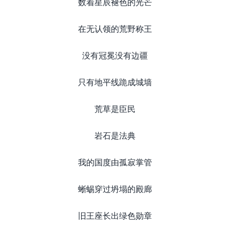
数着星辰褪色的光芒
在无认领的荒野称王
没有冠冕没有边疆
只有地平线跪成城墙
荒草是臣民
岩石是法典
我的国度由孤寂掌管
蜥蜴穿过坍塌的殿廊
旧王座长出绿色勋章