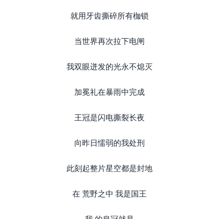
就用牙齿撕碎所有枷锁
当世界再次拉下电闸
我双眼迸发的光永不熄灭
加冕礼在暴雨中完成
王冠是闪电撕裂长夜
向昨日懦弱的我处刑
此刻起整片星空都是封地
在 荒野之中 我是国王
我 的皇冠就是