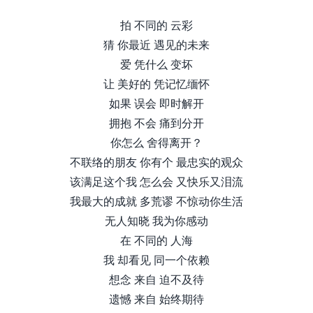
拍 不同的 云彩
猜 你最近 遇见的未来
爱 凭什么 变坏
让 美好的 凭记忆缅怀
如果 误会 即时解开
拥抱 不会 痛到分开
你怎么 舍得离开？
不联络的朋友 你有个 最忠实的观众
该满足这个我 怎么会 又快乐又泪流
我最大的成就 多荒谬 不惊动你生活
无人知晓 我为你感动
在 不同的 人海
我 却看见 同一个依赖
想念 来自 迫不及待
遗憾 来自 始终期待