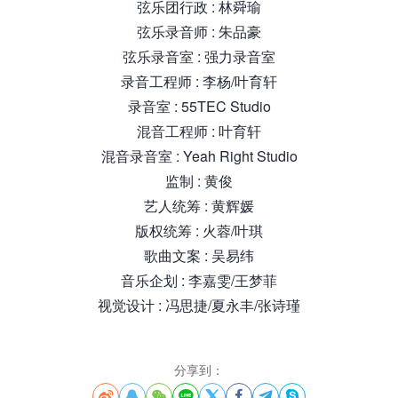
弦乐团行政 : 林舜瑜
弦乐录音师 : 朱品豪
弦乐录音室 : 强力录音室
录音工程师 : 李杨/叶育轩
录音室 : 55TEC Studio
混音工程师 : 叶育轩
混音录音室 : Yeah Right Studio
监制 : 黄俊
艺人统筹 : 黄辉媛
版权统筹 : 火蓉/叶琪
歌曲文案 : 吴易纬
音乐企划 : 李嘉雯/王梦菲
视觉设计 : 冯思捷/夏永丰/张诗瑾
分享到：







