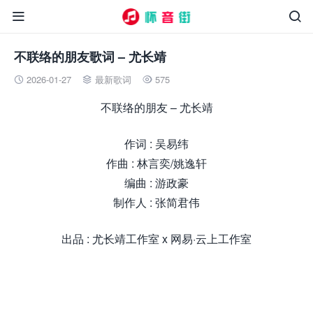


不联络的朋友歌词 – 尤长靖
2026-01-27
最新歌词
575



不联络的朋友 – 尤长靖
作词 : 吴易纬
作曲 : 林言奕/姚逸轩
编曲 : 游政豪
制作人 : 张简君伟
出品 : 尤长靖工作室 x 网易·云上工作室