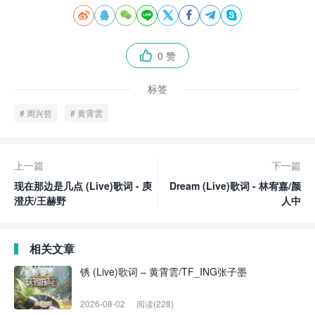








0 赞

标签
周兴哲
黄霄雲
上一篇
下一篇
现在那边是几点 (Live)歌词 - 庾
Dream (Live)歌词 - 林宥嘉/颜
澄庆/王赫野
人中
相关文章
锈 (Live)歌词 – 黄霄雲/TF_ING张子墨
2026-08-02
阅读(228)