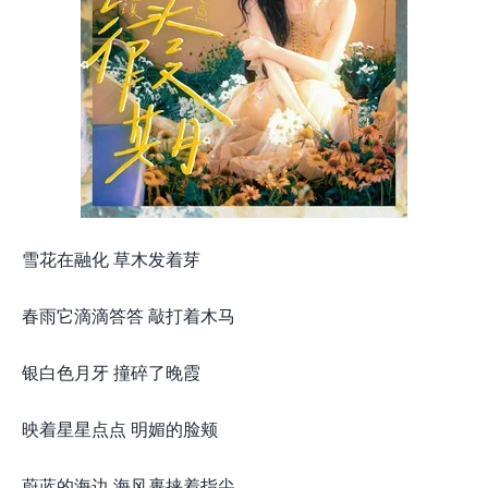
雪花在融化 草木发着芽
春雨它滴滴答答 敲打着木马
银白色月牙 撞碎了晚霞
映着星星点点 明媚的脸颊
蔚蓝的海边 海风裹挟着指尖