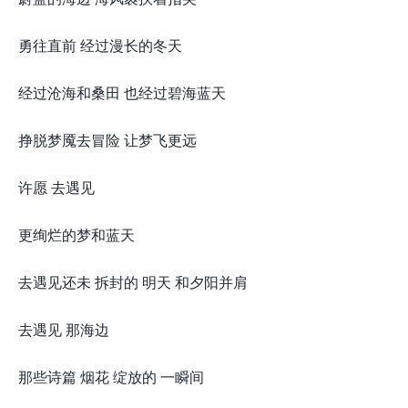
勇往直前 经过漫长的冬天
经过沧海和桑田 也经过碧海蓝天
挣脱梦魇去冒险 让梦飞更远
许愿 去遇见
更绚烂的梦和蓝天
去遇见还未 拆封的 明天 和夕阳并肩
去遇见 那海边
那些诗篇 烟花 绽放的 一瞬间