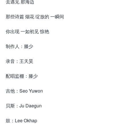
去遇见 那海边
那些诗篇 烟花 绽放的 一瞬间
你出现 一如初见 惊艳
制作人：滕少
录音：王天昊
配唱监棚：滕少
吉他：Seo Yuwon
贝斯：Ju Daegun
鼓：Lee Okhap