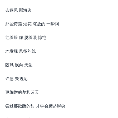
去遇见 那海边
那些诗篇 烟花 绽放的 一瞬间
红着脸 朦 胧着眼 惊艳
才发现 风筝的线
随风 飘向 天边
许愿 去遇见
更绚烂的梦和蓝天
尝过那微醺的甜 才学会踮起脚尖