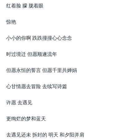
红着脸 朦 胧着眼
惊艳
小小的你啊 跌跌撞撞心心念念
时过境迁 但愿顺遂流年
但愿永恒的誓言 但愿千里共婵娟
心甘情愿去冒险 去续写诗篇
许愿 去遇见
更绚烂的梦和蓝天
去遇见还未 拆封的 明天 和夕阳并肩