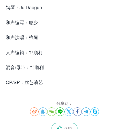
钢琴：Ju Daegun
和声编写：滕少
和声演唱：柿阿
人声编辑：邹顺利
混音/母带：邹顺利
OP/SP：丝芭演艺
分享到：








0 赞
