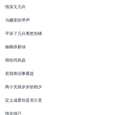
情深又几许
乌棚里的琴声
平添了几分离愁别绪
杨柳添新绿
雨恰同风寂
若我将旧事重提
两小无猜岁岁的朝夕
定义成爱你是否介意
情非得已