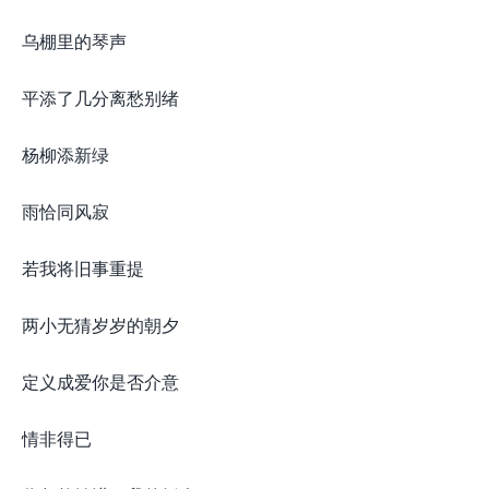
乌棚里的琴声
平添了几分离愁别绪
杨柳添新绿
雨恰同风寂
若我将旧事重提
两小无猜岁岁的朝夕
定义成爱你是否介意
情非得已