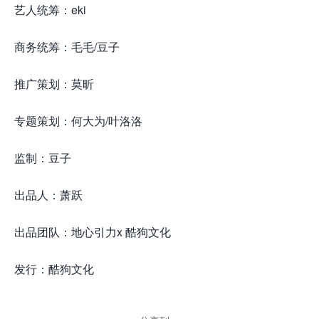
艺人统筹：eki
商务统筹：毛毛/豆子
推广策划：莫昕
专题策划：何大为/叶洛洛
监制：豆子
出品人：萧跃
出品团队：地心引力x 酷狗文化
发行：酷狗文化