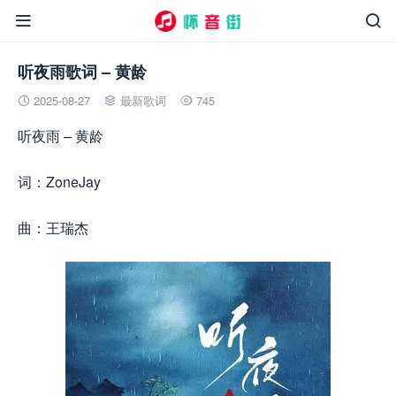


听夜雨歌词 – 黄龄
2025-08-27
最新歌词
745



听夜雨 – 黄龄
词：ZoneJay
曲：王瑞杰