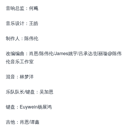
音响总监：何飚
音乐设计：王皓
制作人：陈伟伦
改编编曲：肖恩/陈伟伦/James姚宇/吕承达/彭丽璇@陈伟
伦音乐工作室
混音：林梦洋
乐队队长/键盘：吴加恩
键盘：Euywein杨展鸿
吉他：肖恩/谭鑫