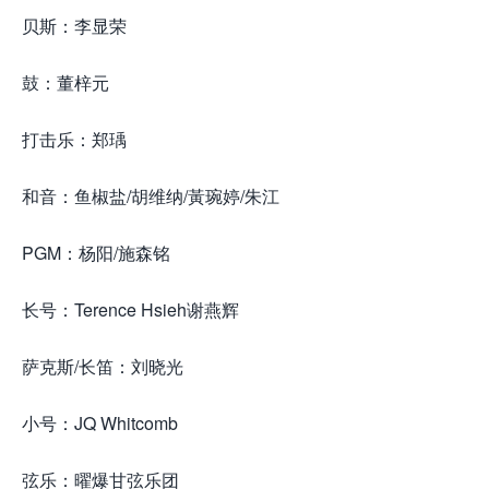
贝斯：李显荣
鼓：董梓元
打击乐：郑瑀
和音：鱼椒盐/胡维纳/黃琬婷/朱江
PGM：杨阳/施森铭
长号：Terence Hsieh谢燕辉
萨克斯/长笛：刘晓光
小号：JQ Whitcomb
弦乐：曜爆甘弦乐团