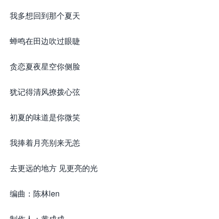
我多想回到那个夏天
蝉鸣在田边吹过眼睫
贪恋夏夜星空你侧脸
犹记得清风撩拨心弦
初夏的味道是你微笑
我捧着月亮别来无恙
去更远的地方 见更亮的光
编曲：陈林len
制作人：黄成成