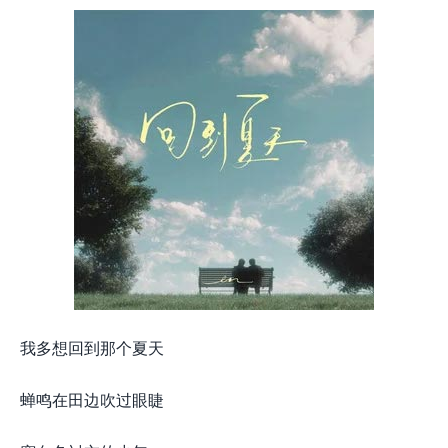
我多想回到那个夏天
蝉鸣在田边吹过眼睫