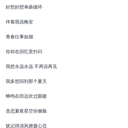
好想好想单曲循环
伴着我说晚安
青春往事如烟
你却在回忆里扑闪
我想永远永远 不再说再见
我多想回到那个夏天
蝉鸣在田边吹过眼睫
贪恋夏夜星空你侧脸
犹记得清风撩拨心弦