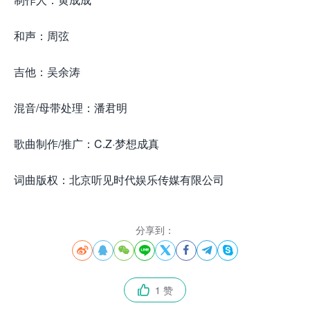
和声：周弦
吉他：吴余涛
混音/母带处理：潘君明
歌曲制作/推广：C.Z·梦想成真
词曲版权：北京听见时代娱乐传媒有限公司
分享到：








1 赞
