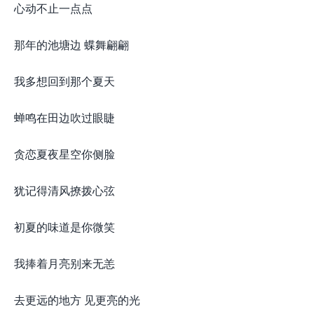
心动不止一点点
那年的池塘边 蝶舞翩翩
我多想回到那个夏天
蝉鸣在田边吹过眼睫
贪恋夏夜星空你侧脸
犹记得清风撩拨心弦
初夏的味道是你微笑
我捧着月亮别来无恙
去更远的地方 见更亮的光