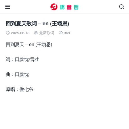


回到夏天歌词 – en (王翊恩)
2025-06-18
最新歌词
369



回到夏天 – en (王翊恩)
词：田默忱/雷壮
曲：田默忱
原唱：傲七爷