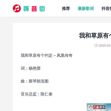
推荐
最新歌词
抖音
我和草原有个
2025-04

我和草原有个约定 – 凤凰传奇
词：杨艳蕾
曲：斯琴朝克图
音乐总监：陈仁泰