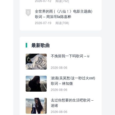
2026-07-12
阅读(752)
全世界的雨 (《八仙！》电影主题曲)
5
歌词 – 周深/Ella陈嘉桦
2026-07-19
阅读(708)
最新歌曲
不挽留我一下吗歌词 – u
2026-08-06
汹涌(吴莫愁/这一秒过火ost)
歌词 – 林知微
2026-08-06
去过你想要的生活吧歌词 –
迷绪
2026-08-06