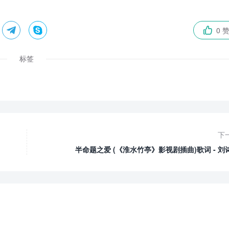


0 

标签
下
半命题之爱 (《淮水竹亭》影视剧插曲)歌词 - 刘