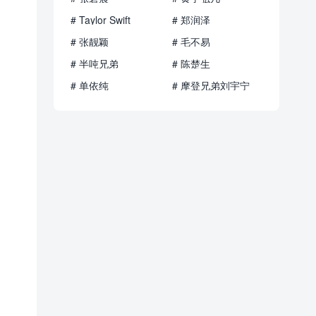
# Taylor Swift
# 郑润泽
# 张靓颖
# 毛不易
# 半吨兄弟
# 陈楚生
# 单依纯
# 摩登兄弟刘宇宁