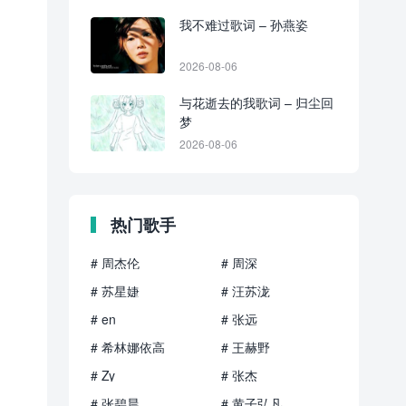
我不难过歌词 – 孙燕姿
2026-08-06
与花逝去的我歌词 – 归尘回
梦
2026-08-06
热门歌手
# 周杰伦
# 周深
# 苏星婕
# 汪苏泷
# en
# 张远
# 希林娜依高
# 王赫野
# Zy
# 张杰
# 张碧晨
# 黄子弘凡