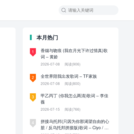

本月热门
香烟与吻痕 (我在月光下许过情真)歌
1
词 – 黄龄
2026-07-08
阅读(906)
全世界陪我出发歌词 – TF家族
2
2026-07-08
阅读(800)
甲乙丙丁 (你我怎么两清)歌词 – 李佳
3
薇
2026-07-15
阅读(766)
拼接乌托邦(只因为你那渴望自由的心
4
脏 / 反乌托邦拼接版)歌词 – Ciyo / 见
过夏天P / 乌托邦P