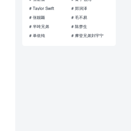
# Taylor Swift
# 郑润泽
# 张靓颖
# 毛不易
# 半吨兄弟
# 陈楚生
# 单依纯
# 摩登兄弟刘宇宁