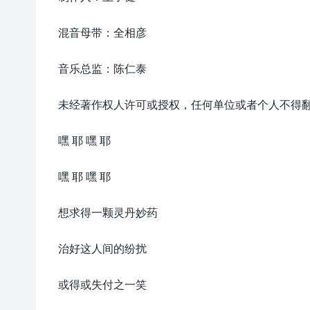
混音母带：全相彦
音乐总监：陈仁泰
未经著作权人许可或授权，任何单位或者个人不得
嘿 耶 嘿 耶
嘿 耶 嘿 耶
想求得一颗灵丹妙药
治好这人间的纷扰
或得或失付之一笑