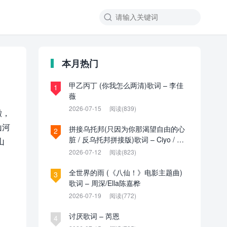

本月热门
甲乙丙丁 (你我怎么两清)歌词 – 李佳
1
薇
2026-07-15
阅读(839)
澈，
山河
拼接乌托邦(只因为你那渴望自由的心
2
脏 / 反乌托邦拼接版)歌词 – Ciyo / 见
山
过夏天P / 乌托邦P
2026-07-12
阅读(823)
全世界的雨 (《八仙！》电影主题曲)
3
歌词 – 周深/Ella陈嘉桦
2026-07-19
阅读(772)
讨厌歌词 – 芮恩
4