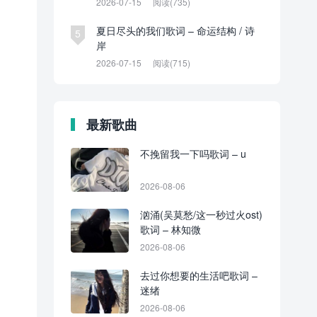
2026-07-15
阅读(735)
夏日尽头的我们歌词 – 命运结构 / 诗
5
岸
2026-07-15
阅读(715)
最新歌曲
不挽留我一下吗歌词 – u
2026-08-06
汹涌(吴莫愁/这一秒过火ost)
歌词 – 林知微
2026-08-06
去过你想要的生活吧歌词 –
迷绪
2026-08-06