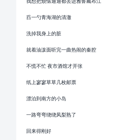
我想把烦恼通通都丢进雅鲁藏布江
舀一勺青海湖的清澈
洗掉我身上的脏
就着油泼面听完一曲热闹的秦腔
不慌不忙 夜市酒馆才开张
纸上寥寥草草几枚邮票
漂泊到南方的小岛
一路弯弯绕绕凤梨熟了
回来得刚好