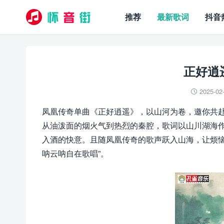
推荐
最新歌词
抖音
正好逍
2025-02

凤凰传奇单曲《正好逍遥》，以山河为卷，邀你共
从油泼面的烟火气到热烈的秦腔，歌词以山川湖海
入酒的快意。且随凤凰传奇的歌声跃入山海，让烦恼
呐云呐自在歌唱”。