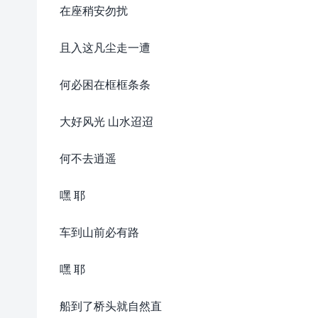
在座稍安勿扰
且入这凡尘走一遭
何必困在框框条条
大好风光 山水迢迢
何不去逍遥
嘿 耶
车到山前必有路
嘿 耶
船到了桥头就自然直