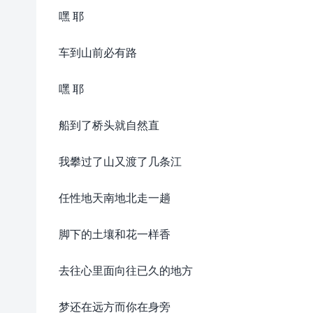
嘿 耶
车到山前必有路
嘿 耶
船到了桥头就自然直
我攀过了山又渡了几条江
任性地天南地北走一趟
脚下的土壤和花一样香
去往心里面向往已久的地方
梦还在远方而你在身旁