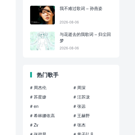
我不难过歌词 – 孙燕姿
2026-08-06
与花逝去的我歌词 – 归尘回
梦
2026-08-06
热门歌手
# 周杰伦
# 周深
# 苏星婕
# 汪苏泷
# en
# 张远
# 希林娜依高
# 王赫野
# Zy
# 张杰
# 张碧晨
# 黄子弘凡