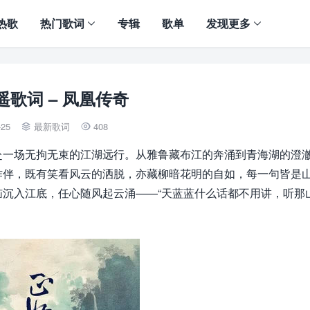
热歌
热门歌词
专辑
歌单
发现更多
遥歌词 – 凤凰传奇
-25
最新歌词
408


赴一场无拘无束的江湖远行。从雅鲁藏布江的奔涌到青海湖的澄
作伴，既有笑看风云的洒脱，亦藏柳暗花明的自如，每一句皆是
沉入江底，任心随风起云涌——“天蓝蓝什么话都不用讲，听那