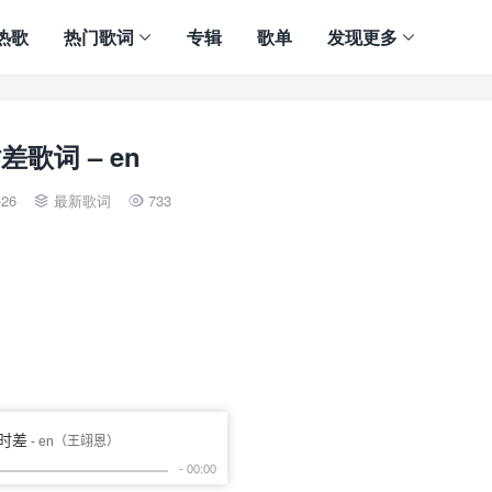
热歌
热门歌词
专辑
歌单
发现更多
差歌词 – en
-26
最新歌词
733

