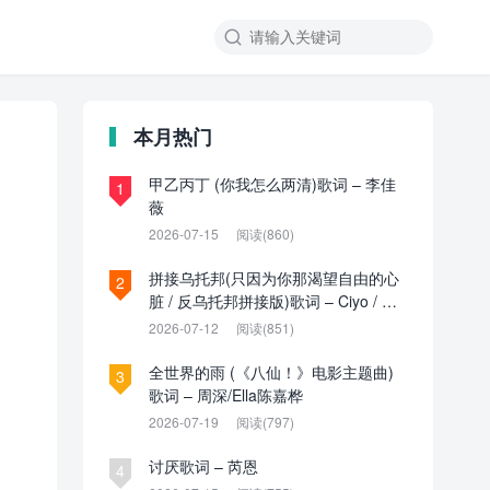

本月热门
甲乙丙丁 (你我怎么两清)歌词 – 李佳
1
薇
2026-07-15
阅读(860)
拼接乌托邦(只因为你那渴望自由的心
2
脏 / 反乌托邦拼接版)歌词 – Ciyo / 见
过夏天P / 乌托邦P
2026-07-12
阅读(851)
全世界的雨 (《八仙！》电影主题曲)
3
歌词 – 周深/Ella陈嘉桦
2026-07-19
阅读(797)
讨厌歌词 – 芮恩
4