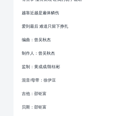
越靠近越是遍体鳞伤
爱到最后 难道只留下挣扎
编曲：曾吴秋杰
制作人：曾吴秋杰
监制：黄成成/陈钰彬
混音/母带：徐伊豆
吉他：邵钜富
贝斯：邵钜富