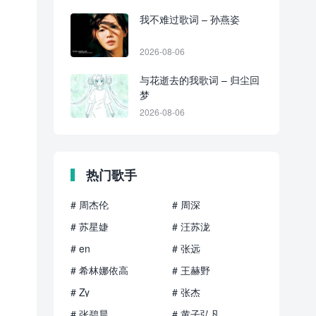
我不难过歌词 – 孙燕姿
2026-08-06
与花逝去的我歌词 – 归尘回
梦
2026-08-06
热门歌手
# 周杰伦
# 周深
# 苏星婕
# 汪苏泷
# en
# 张远
# 希林娜依高
# 王赫野
# Zy
# 张杰
# 张碧晨
# 黄子弘凡