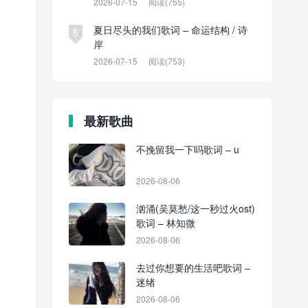
2026-07-15
阅读(755)
夏日尽头的我们歌词 – 命运结构 / 诗
5
岸
2026-07-15
阅读(753)
最新歌曲
不挽留我一下吗歌词 – u
2026-08-06
汹涌(吴莫愁/这一秒过火ost)
歌词 – 林知微
2026-08-06
去过你想要的生活吧歌词 –
迷绪
2026-08-06