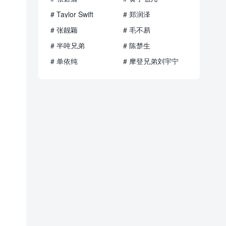
# Taylor Swift
# 郑润泽
# 张靓颖
# 毛不易
# 半吨兄弟
# 陈楚生
# 单依纯
# 摩登兄弟刘宇宁