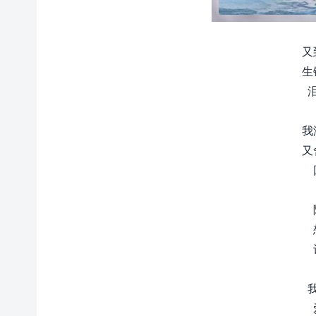
又
生
我
又