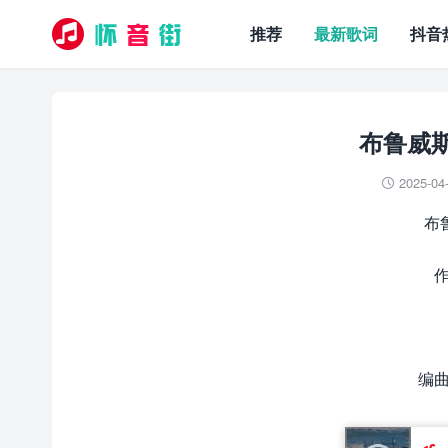
推荐
最新歌词
抖音
布鲁威斯
2025-04

布鲁
编曲