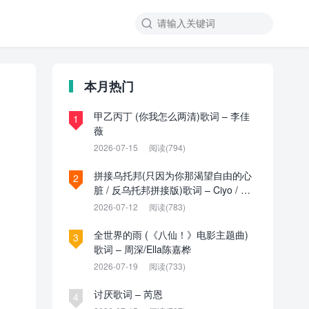

本月热门
甲乙丙丁 (你我怎么两清)歌词 – 李佳
1
薇
2026-07-15
阅读(794)
拼接乌托邦(只因为你那渴望自由的心
2
脏 / 反乌托邦拼接版)歌词 – Ciyo / 见
过夏天P / 乌托邦P
2026-07-12
阅读(783)
全世界的雨 (《八仙！》电影主题曲)
3
歌词 – 周深/Ella陈嘉桦
2026-07-19
阅读(733)
讨厌歌词 – 芮恩
4