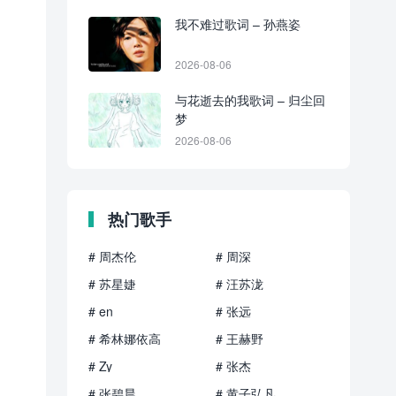
我不难过歌词 – 孙燕姿
2026-08-06
与花逝去的我歌词 – 归尘回
梦
2026-08-06
热门歌手
# 周杰伦
# 周深
# 苏星婕
# 汪苏泷
# en
# 张远
# 希林娜依高
# 王赫野
# Zy
# 张杰
# 张碧晨
# 黄子弘凡