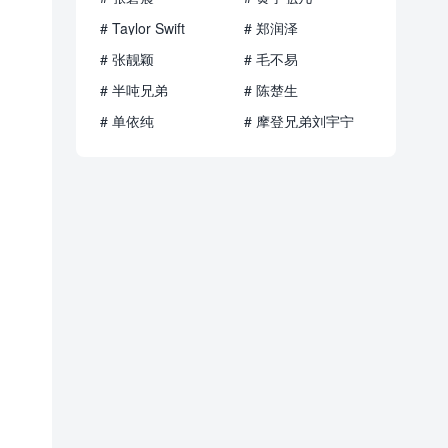
# Taylor Swift
# 郑润泽
# 张靓颖
# 毛不易
# 半吨兄弟
# 陈楚生
# 单依纯
# 摩登兄弟刘宇宁