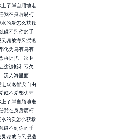
你上了岸自顾地走
任我在身后腐朽
溺水的爱怎么获救
触碰不到你的手
我灵魂被海风浸透
都化为乌有乌有
想再拥抱一次啊
让这遗憾和亏欠
沉入海里面
我进或退都没自由
爱或不爱都失守
你上了岸自顾地走
任我在身后腐朽
溺水的爱怎么获救
触碰不到你的手
我灵魂被海风浸透