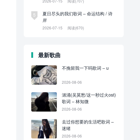
2026-07-15
阅读(707)
夏日尽头的我们歌词 – 命运结构 / 诗
5
岸
2026-07-15
阅读(670)
最新歌曲
不挽留我一下吗歌词 – u
2026-08-06
汹涌(吴莫愁/这一秒过火ost)
歌词 – 林知微
2026-08-06
去过你想要的生活吧歌词 –
迷绪
2026-08-06