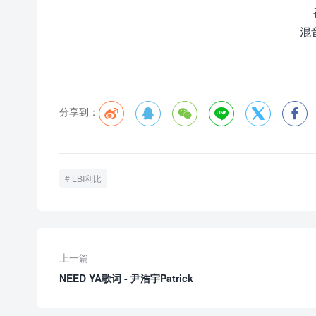
混
分享到：






LBI利比
上一篇
NEED YA歌词 - 尹浩宇Patrick