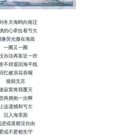
到冬天海鸥向南迁
锈的心牵扯着亏欠
泪像荧光撒在海面
一圈又一圈
没办法再靠近一些
舍不得退回海平线
回忆被浪花吞咽
狼狈无言
随寂寞将我覆灭
想再拥抱一次啊
让这遗憾和亏欠
沉入海里面
我进或退都没自由
爱或不爱都失守