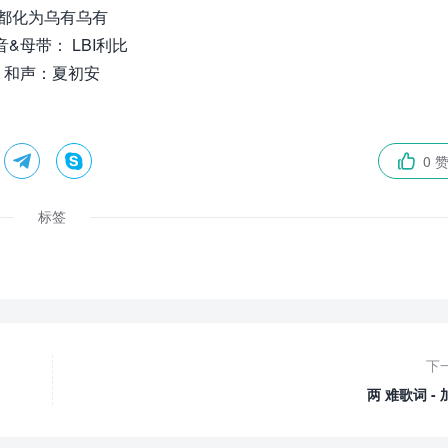
都化为乌有乌有
音&母带： LBI利比
和声：夏初安


0 

标签
下
两 难歌词 - 