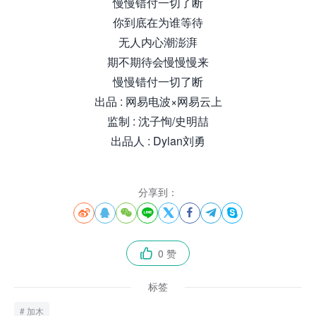
慢慢错付一切了断
你到底在为谁等待
无人内心潮澎湃
期不期待会慢慢慢来
慢慢错付一切了断
出品 : 网易电波×网易云上
监制 : 沈子恂/史明喆
出品人 : Dylan刘勇
分享到：








0 赞

标签
加木