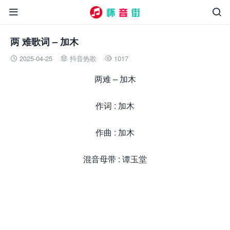


两 难歌词 – 加木
2025-04-25
抖音热歌
1017



两难 – 加木
作词 : 加木
作曲 : 加木
混音母带 : 谭玉堂