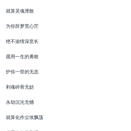
就算灵魂湮散
为你辞梦荒心茫
绝不渝情深意长
愿用一生的勇敢
护你一世的无恙
剥魂碎骨无妨
永劫沉沦无憾
就算化作尘埃飘荡