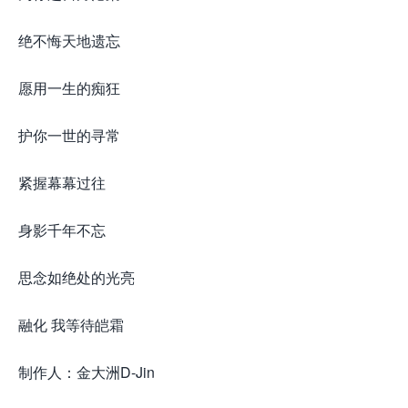
绝不悔天地遗忘
愿用一生的痴狂
护你一世的寻常
紧握幕幕过往
身影千年不忘
思念如绝处的光亮
融化 我等待皑霜
制作人：金大洲D-Jin