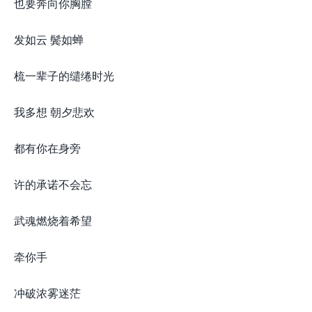
也要奔向你胸膛
发如云 鬓如蝉
梳一辈子的缱绻时光
我多想 朝夕悲欢
都有你在身旁
许的承诺不会忘
武魂燃烧着希望
牵你手
冲破浓雾迷茫