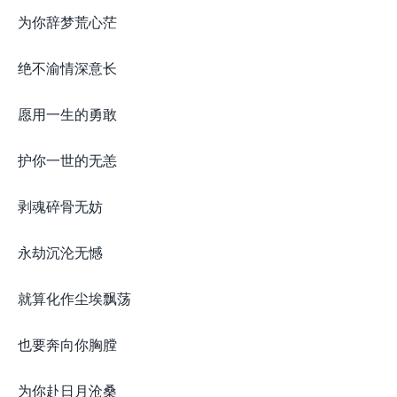
为你辞梦荒心茫
绝不渝情深意长
愿用一生的勇敢
护你一世的无恙
剥魂碎骨无妨
永劫沉沦无憾
就算化作尘埃飘荡
也要奔向你胸膛
为你赴日月沧桑