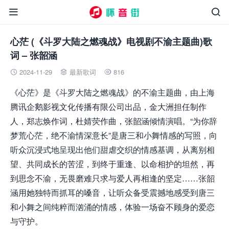


心茫 (《斗罗大陆之燃魂战》电视剧不渝主题曲)歌
词 – 张韶涵
2024-11-29
最新歌词
816



《心茫》是《斗罗大陆之燃魂战》的不渝主题曲，由上海
腾讯企鹅影视文化传播有限公司出品，金大洲担任制作
人，郑志焕作词，杜婧荧作曲，张韶涵倾情演唱。“为你辞
梦荒⼼茫，绝不渝情深意长”是唐三和小舞情感的写照，向
听众沉浸式地呈现出他们甜虐交织的情感基调，从离别相
望、共同成长的苦涩，到终于重逢、以命相护的坦然，再
到思念不渝，无畏磨难只求与爱人再相逢的坚定……张韶
涵用她独特而抓耳的嗓音，让听众备受震撼地感受到唐三
和小舞之间纯粹而汹涌的情感，体验一场奋不顾身的爱恋
与守护。