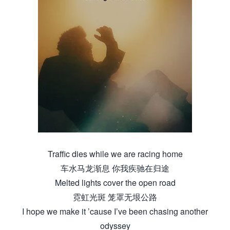
来.源怀音.街huaiyinjie.com
Traffic dies while we are racing home
车水马龙渐息 你我疾驰在归途
Melted lights cover the open road
霓虹光斑 笼罩无垠公路
I hope we make it ’cause I’ve been chasing another
odyssey