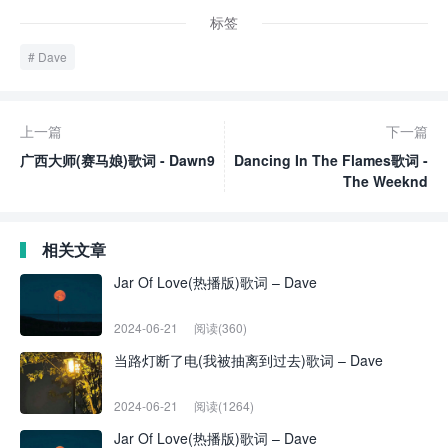
标签
Dave
上一篇
下一篇
广西大师(赛马娘)歌词 - Dawn9
Dancing In The Flames歌词 -
The Weeknd
相关文章
Jar Of Love(热播版)歌词 – Dave
2024-06-21
阅读(360)
当路灯断了电(我被抽离到过去)歌词 – Dave
2024-06-21
阅读(1264)
Jar Of Love(热播版)歌词 – Dave