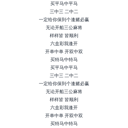
买平马中平马
三中三 二中二
一定给你保到个逢赌必赢
无论开船三公麻将
样样皆 皆顺利
六盒彩我逢开
开单中单 开双中双
买特马中特马
买平马中平马
三中三 二中二
一定给你保到个逢赌必赢
无论开船三公麻将
样样皆 皆顺利
六盒彩我逢开
开单中单 开双中双
买特马中特马