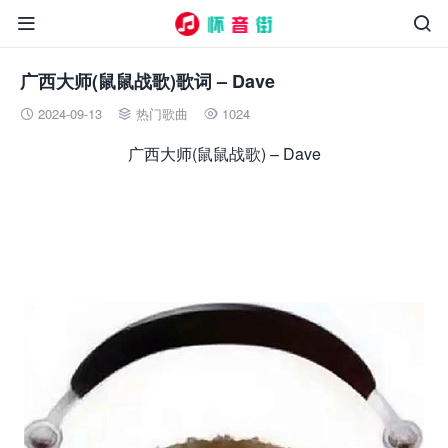


广西大师(鼠鼠战歌)歌词 – Dave
2024-09-13
热门歌曲
1024



广西大师(鼠鼠战歌) – Dave