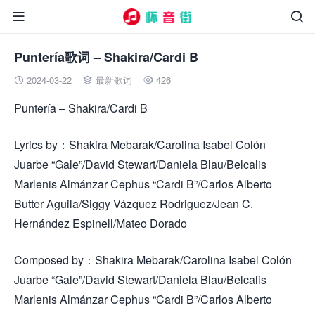


Puntería歌词 – Shakira/Cardi B
2024-03-22
最新歌词
426



Puntería – Shakira/Cardi B
Lyrics by：Shakira Mebarak/Carolina Isabel Colón
Juarbe “Gale”/David Stewart/Daniela Blau/Belcalis
Marlenis Almánzar Cephus “Cardi B”/Carlos Alberto
Butter Aguila/Siggy Vázquez Rodriguez/Jean C.
Hernández Espinell/Mateo Dorado
Composed by：Shakira Mebarak/Carolina Isabel Colón
Juarbe “Gale”/David Stewart/Daniela Blau/Belcalis
Marlenis Almánzar Cephus “Cardi B”/Carlos Alberto