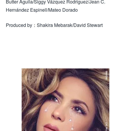
Butter Aguila/Siggy Vázquez Rodriguez/Jean C.
Hernández Espinell/Mateo Dorado
Produced by：Shakira Mebarak/David Stewart