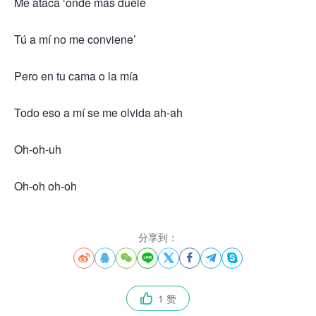
Me ataca ‘onde más duele
Tú a mí no me conviene’
Pero en tu cama o la mía
Todo eso a mí se me olvida ah-ah
Oh-oh-uh
Oh-oh oh-oh
分享到：








1 赞
