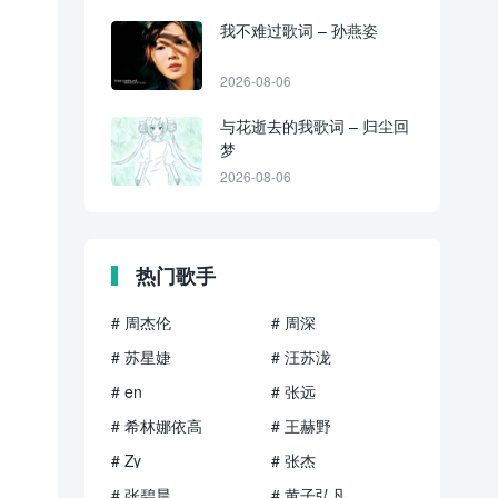
我不难过歌词 – 孙燕姿
2026-08-06
与花逝去的我歌词 – 归尘回
梦
2026-08-06
热门歌手
# 周杰伦
# 周深
# 苏星婕
# 汪苏泷
# en
# 张远
# 希林娜依高
# 王赫野
# Zy
# 张杰
# 张碧晨
# 黄子弘凡