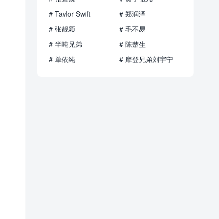
# Taylor Swift
# 郑润泽
# 张靓颖
# 毛不易
# 半吨兄弟
# 陈楚生
# 单依纯
# 摩登兄弟刘宇宁