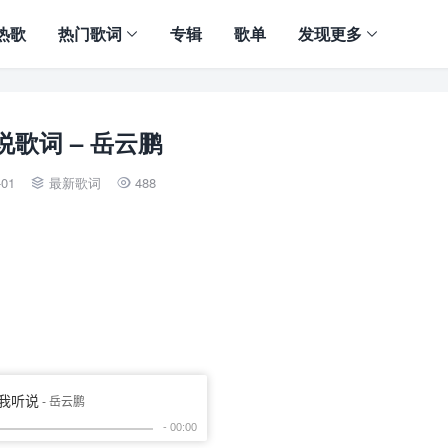
热歌
热门歌词
专辑
歌单
发现更多
说歌词 – 岳云鹏
-01
最新歌词
488

