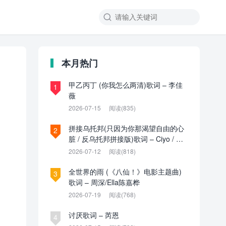

本月热门
甲乙丙丁 (你我怎么两清)歌词 – 李佳
1
薇
2026-07-15
阅读(835)
拼接乌托邦(只因为你那渴望自由的心
2
脏 / 反乌托邦拼接版)歌词 – Ciyo / 见
过夏天P / 乌托邦P
2026-07-12
阅读(818)
全世界的雨 (《八仙！》电影主题曲)
3
歌词 – 周深/Ella陈嘉桦
2026-07-19
阅读(768)
讨厌歌词 – 芮恩
4