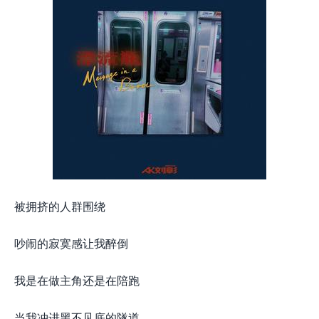
被拥挤的人群围绕
吵闹的寂寞感让我醉倒
我是在做主角还是在陪跑
当我冲进黑不见底的隧道