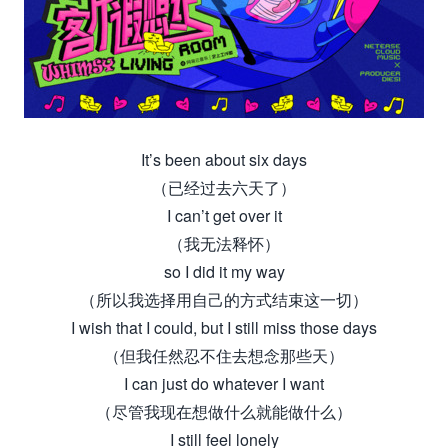
It’s been about six days
（已经过去六天了）
I can’t get over it
（我无法释怀）
so I did it my way
（所以我选择用自己的方式结束这一切）
I wish that I could, but I still miss those days
（但我任然忍不住去想念那些天）
I can just do whatever I want
（尽管我现在想做什么就能做什么）
I still feel lonely