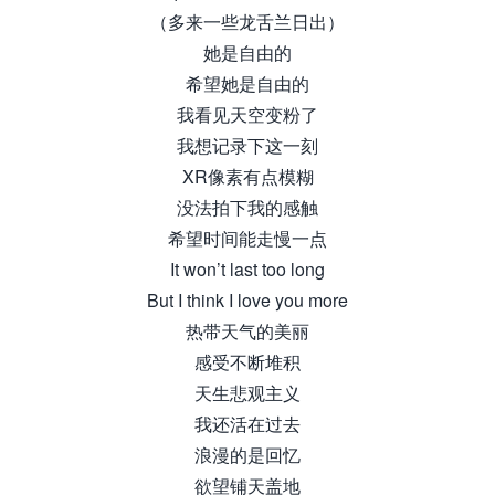
（多来一些龙舌兰日出）
她是自由的
希望她是自由的
我看见天空变粉了
我想记录下这一刻
XR像素有点模糊
没法拍下我的感触
希望时间能走慢一点
It won’t last too long
But I think I love you more
热带天气的美丽
感受不断堆积
天生悲观主义
我还活在过去
浪漫的是回忆
欲望铺天盖地