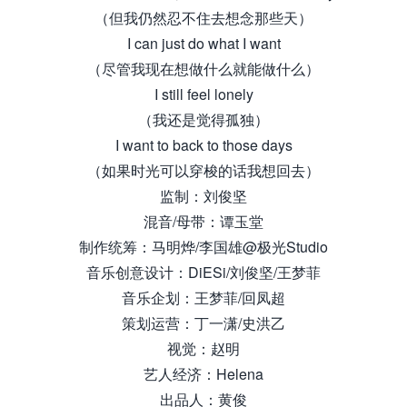
（但我仍然忍不住去想念那些天）
I can just do what I want
（尽管我现在想做什么就能做什么）
I still feel lonely
（我还是觉得孤独）
I want to back to those days
（如果时光可以穿梭的话我想回去）
监制：刘俊坚
混音/母带：谭玉堂
制作统筹：马明烨/李国雄@极光Studio
音乐创意设计：DiESi/刘俊坚/王梦菲
音乐企划：王梦菲/回凤超
策划运营：丁一潇/史洪乙
视觉：赵明
艺人经济：Helena
出品人：黄俊