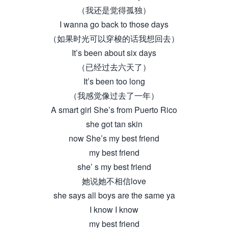
（我还是觉得孤独）
I wanna go back to those days
（如果时光可以穿梭的话我想回去）
It’s been about six days
（已经过去六天了）
It’s been too long
（我感觉像过去了一年）
A smart girl She’s from Puerto Rico
she got tan skin
now She’s my best friend
my best friend
she’ s my best friend
她说她不相信love
she says all boys are the same ya
I know I know
my best friend