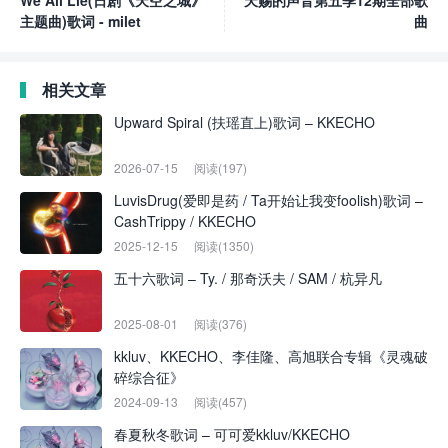
We All Lie(日剧《天空之城》
天赐的声音第五季12期全部歌
主题曲)歌词 - milet
曲
相关文章
Upward Spiral (扶瑶直上)歌词 – KKECHO
2026-07-15
阅读(197)
LuvisDrug(爱即是药 / Ta开始让我变foolish)歌词 –
CashTrippy / KKECHO
2025-12-15
阅读(1350)
五十六歌词 – Ty. / 那奇沃夫 / SAM / 杭异凡
2025-08-01
阅读(376)
kkluv、KKECHO、李佳隆、高旭联合专辑《灵魂破
碎综合征》
2024-09-13
阅读(457)
春夏秋冬歌词 – 可可爱kkluv/KKECHO