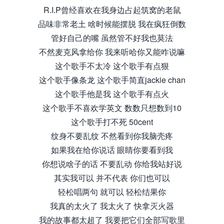
R.I.P曾经喜欢在我身边占起筑窝的老鼠
品味非常老土 啥时候能摆脱 我在疯狂倒数
管好自己的嘴 虽然管不好我也莫法
不然麦克风拿给你 我来听哈你又能咋说嘛
这个歌手不太冷 这个歌手有点狠
这个歌手像条龙 这个歌手简直jackie chan
这个歌手他是我 这个歌手有点火
这个歌手不喜欢学英文 数数只想数到10
这个歌手打不死 50cent
纹身不要乱纹 不然看到你我脑壳疼
如果我在给你说话 眼睛你要看到我
你想说啥子的话 不要乱动 你给我站好说
其实我可以 并不代表 你们也可以
轻松唱两句 就可以 轻松结果你
我真的太火了 我太火了 快拿灭火器
我的故事都太超了 我要把它们全部写歌里