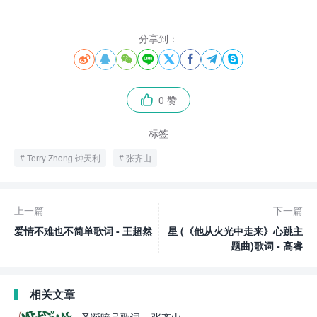
分享到：








0 赞

标签
Terry Zhong 钟天利
张齐山
上一篇
下一篇
爱情不难也不简单歌词 - 王超然
星 (《他从火光中走来》心跳主
题曲)歌词 - 高睿
相关文章