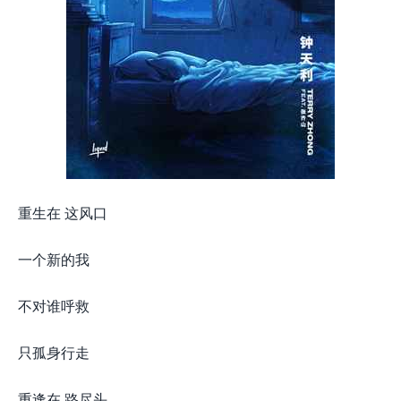
重生在 这风口
一个新的我
不对谁呼救
只孤身行走
重逢在 路尽头