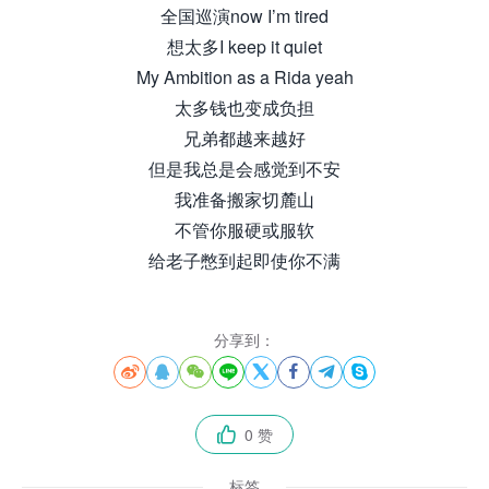
全国巡演now I’m tired
想太多I keep it quiet
My Ambition as a Rida yeah
太多钱也变成负担
兄弟都越来越好
但是我总是会感觉到不安
我准备搬家切麓山
不管你服硬或服软
给老子憋到起即使你不满
分享到：








0 赞

标签