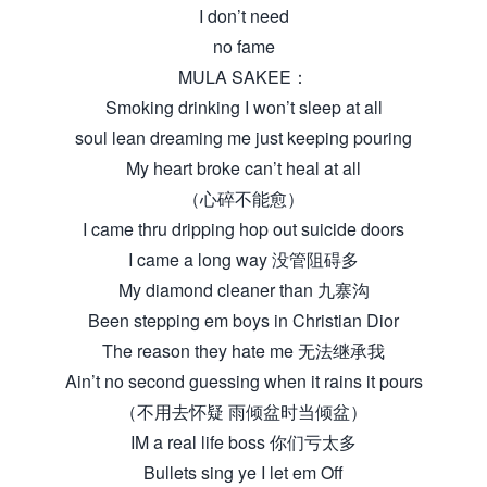
I don’t need
no fame
MULA SAKEE：
Smoking drinking I won’t sleep at all
soul lean dreaming me just keeping pouring
My heart broke can’t heal at all
（心碎不能愈）
I came thru dripping hop out suicide doors
I came a long way 没管阻碍多
My diamond cleaner than 九寨沟
Been stepping em boys in Christian Dior
The reason they hate me 无法继承我
Ain’t no second guessing when it rains it pours
（不用去怀疑 雨倾盆时当倾盆）
IM a real life boss 你们亏太多
Bullets sing ye I let em Off