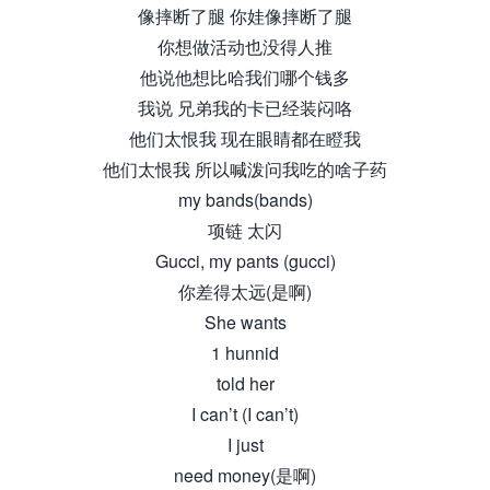
像摔断了腿 你娃像摔断了腿
你想做活动也没得人推
他说他想比哈我们哪个钱多
我说 兄弟我的卡已经装闷咯
他们太恨我 现在眼睛都在瞪我
他们太恨我 所以喊泼问我吃的啥子药
my bands(bands)
项链 太闪
Gucci, my pants (gucci)
你差得太远(是啊)
She wants
1 hunnid
told her
I can’t (I can’t)
I just
need money(是啊)