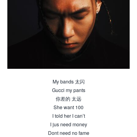
My bands 太闪
Gucci my pants
你差的 太远
She want 100
I told her I can’t
I jus need money
Dont need no fame