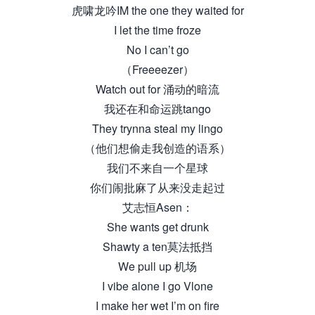
虎啸龙吟IM the one they waited for
I let the time froze
No I can’t go
（Freeeezer）
Watch out for 涌动的暗流
我还在和命运跳tango
They trynna steal my lingo
（他们想偷走我创造的语系）
我们不来自一个星球
你们闹批麻了从来没走起过
艾志恒Asen：
She wants get drunk
Shawty a ten莫法抵挡
We pull up 机场
I vibe alone I go Vlone
I make her wet I’m on fire