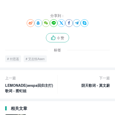
分享到：








0 赞

标签
付思遥
艾志恒Asen
上一篇
下一篇
LEMONADE(aespa回归主打)
阴天歌词 - 莫文蔚
歌词 - 图钉姐
相关文章