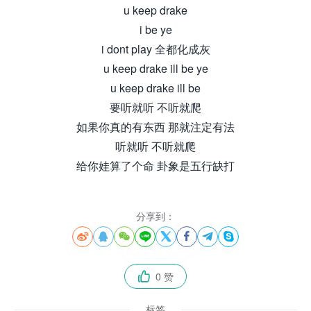
u keep drake
i be ye
i dont play 全都化成灰
u keep drake ill be ye
u keep drake ill be
要听就听 不听就爬
如果你真的有东西 那就注定有法
听就听 不听就爬
给你娃算了个命 卦象是五行缺打
分享到：








0 赞

标签