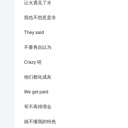
让火遇见了水
我也不想惹是非
They said
不要再自以为
Crazy 呸
他们都化成灰
We get paid
哥不再得理会
搞不懂我的特色