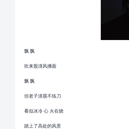
飘 飘
吹来股清风拂面
飘 飘
但老子清晨不练刀
看似冰冷 心 火在烧
踏上了高处的风景