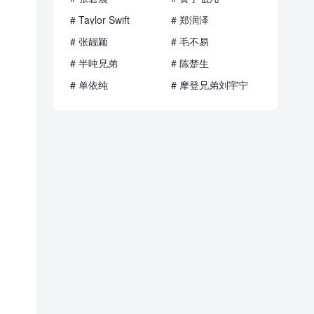
# Taylor Swift
# 郑润泽
# 张靓颖
# 毛不易
# 半吨兄弟
# 陈楚生
# 单依纯
# 摩登兄弟刘宇宁