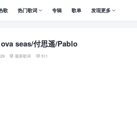
热歌
热门歌词
专辑
歌单
发现更多
ova seas/付思遥/Pablo
-29
最新歌词
511

