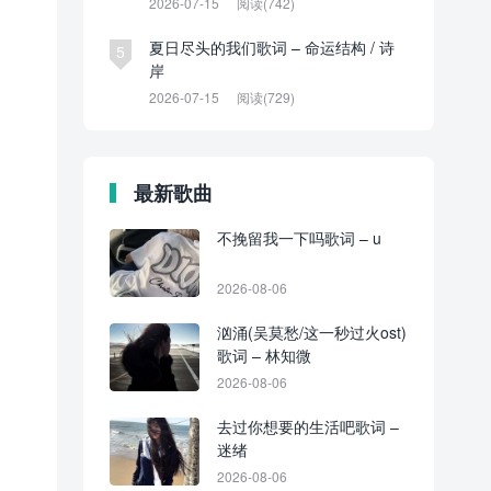
2026-07-15
阅读(742)
夏日尽头的我们歌词 – 命运结构 / 诗
5
岸
2026-07-15
阅读(729)
最新歌曲
不挽留我一下吗歌词 – u
2026-08-06
汹涌(吴莫愁/这一秒过火ost)
歌词 – 林知微
2026-08-06
去过你想要的生活吧歌词 –
迷绪
2026-08-06