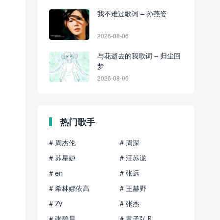
我不难过歌词 – 孙燕姿
2026-08-06
与花逝去的我歌词 – 归尘回
梦
2026-08-06
热门歌手
# 周杰伦
# 周深
# 苏星婕
# 汪苏泷
# en
# 张远
# 希林娜依高
# 王赫野
# Zy
# 张杰
# 张碧晨
# 黄子弘凡