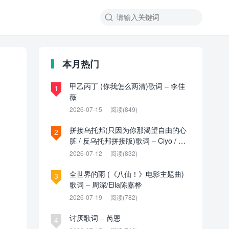

本月热门
甲乙丙丁 (你我怎么两清)歌词 – 李佳
1
薇
2026-07-15
阅读(849)
拼接乌托邦(只因为你那渴望自由的心
2
脏 / 反乌托邦拼接版)歌词 – Ciyo / 见
过夏天P / 乌托邦P
2026-07-12
阅读(832)
全世界的雨 (《八仙！》电影主题曲)
3
歌词 – 周深/Ella陈嘉桦
2026-07-19
阅读(782)
讨厌歌词 – 芮恩
4