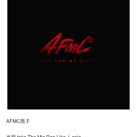
AFMC黑子
当我 take The Mic Rap Like J. cole