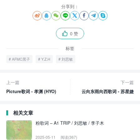
分享到：








0 赞

标签
AFMC黑子
Y.Z.H
刘思敏
上一篇
下一篇
Picture歌词 - 孝渊 (HYO)
云向东雨向西歌词 - 苏星婕
相关文章
粉歌词 – A1 TRIP / 刘思敏 / 李子木
2025-05-11
阅读(367)