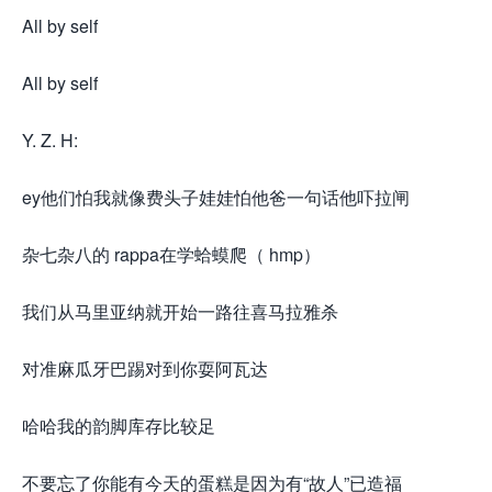
All by self
All by self
Y. Z. H:
ey他们怕我就像费头子娃娃怕他爸一句话他吓拉闸
杂七杂八的 rappa在学蛤蟆爬（ hmp）
我们从马里亚纳就开始一路往喜马拉雅杀
对准麻瓜牙巴踢对到你耍阿瓦达
哈哈我的韵脚库存比较足
不要忘了你能有今天的蛋糕是因为有“故人”已造福