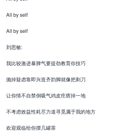
All by self
All by self
刘思敏:
我比较激进暴脾气要提劲教育你技巧
抛掉疑虑靠即兴造齐韵脚就像把剃刀
让你情不自禁倒吸气鸡皮疙瘩掉一地
不考虑效益性耗尽力道寻觅属于我的地方
欢迎观临给你摆几罐茶