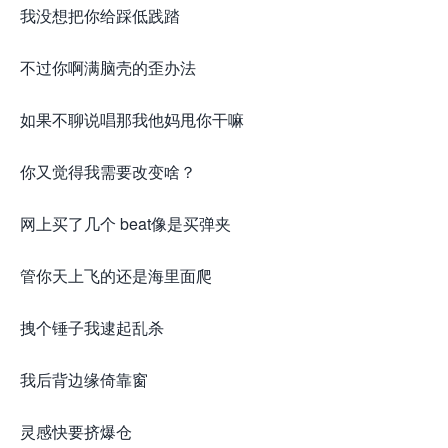
我没想把你给踩低践踏
不过你啊满脑壳的歪办法
如果不聊说唱那我他妈甩你干嘛
你又觉得我需要改变啥？
网上买了几个 beat像是买弹夹
管你天上飞的还是海里面爬
拽个锤子我逮起乱杀
我后背边缘倚靠窗
灵感快要挤爆仓